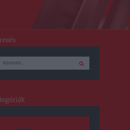
resés
Keresés:
tegóriák
CSÍKSZÉK