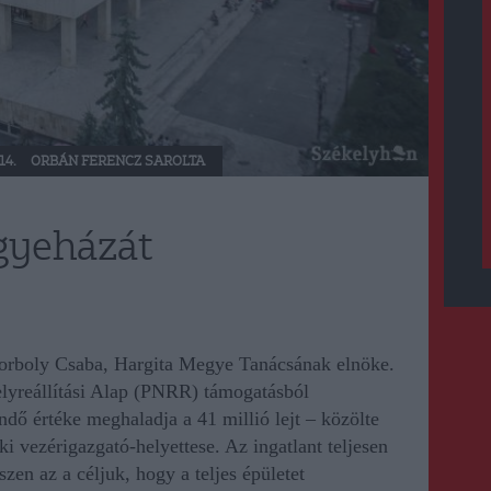
14.
ORBÁN FERENCZ SAROLTA
gyeházát
 Borboly Csaba, Hargita Megye Tanácsának elnöke.
lyreállítási Alap (PNRR) támogatásból
ndő értéke meghaladja a 41 millió lejt – közölte
 vezérigazgató-helyettese. Az ingatlant teljesen
iszen az a céljuk, hogy a teljes épületet