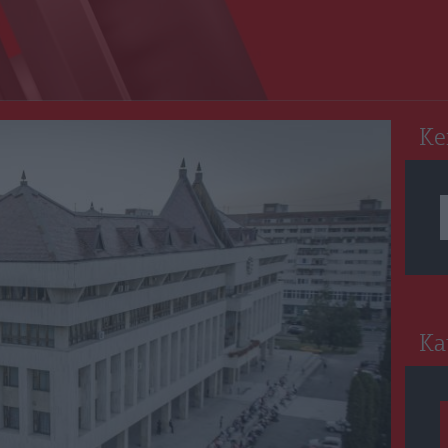
RO
Ke
Ka