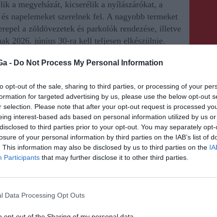
ik a megyeházát, kicserélik a nyílászárókat, a
t és napelemeket szerelnek fel. A nagyobb termeket
erepel a zöldövezetek és parkolók rendezése, illetve
nak 2026. június 30-ra kell teljesen elkészülnie.
Ga -
Do Not Process My Personal Information
to opt-out of the sale, sharing to third parties, or processing of your per
formation for targeted advertising by us, please use the below opt-out s
r selection. Please note that after your opt-out request is processed y
eing interest-based ads based on personal information utilized by us or
KÖVETKEZŐ BEJEGYZÉS
disclosed to third parties prior to your opt-out. You may separately opt-
a
Tüntetni készül a Tanügyi
losure of your personal information by third parties on the IAB’s list of
Szabad Szakszervezetek
. This information may also be disclosed by us to third parties on the
IA
Participants
that may further disclose it to other third parties.
Szövetsége
l Data Processing Opt Outs
o opt-out of the Sharing of my personal data.