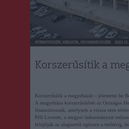
GYERGYÓSZÉK
,
HÍRLISTA
,
UDVARHELYSZÉK
2022.12.
Korszerűsítik a me
Korszerűsítik a megyeházát – jelentette be
A megyeháza korszerűsítését az Országos He
finanszírozzák, amelynek a vissza nem téríte
Péli Levente, a megyei önkormányzat műszaki
felújítják az alagsortól egészen a tetőtérig, h