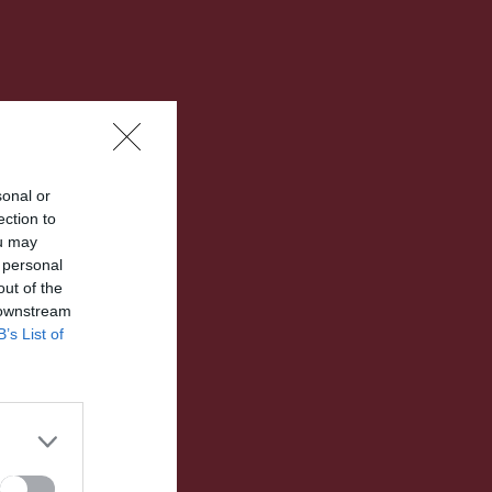
sonal or
ection to
ou may
 personal
out of the
 downstream
B’s List of