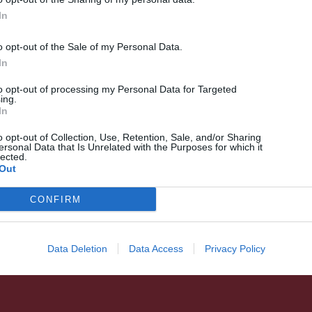
In
o opt-out of the Sale of my Personal Data.
In
HÍRLISTA
UDVARHELYSZÉK
,
to opt-out of processing my Personal Data for Targeted
Országszerte meleg időre,
ing.
In
sok helyen kánikulai hőségre
számíthatunk a következő
o opt-out of Collection, Use, Retention, Sale, and/or Sharing
ersonal Data that Is Unrelated with the Purposes for which it
napokban
lected.
Out
CONFIRM
Data Deletion
Data Access
Privacy Policy