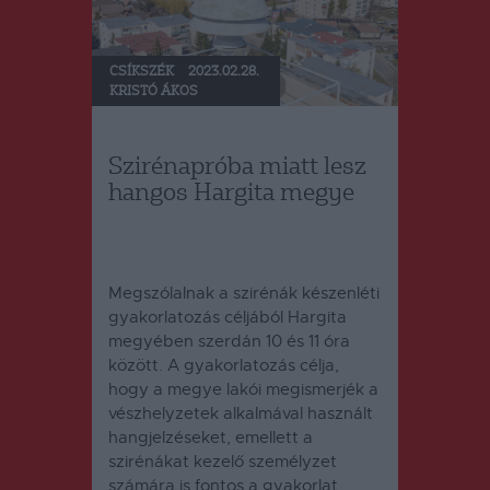
CSÍKSZÉK
2023.02.28.
KRISTÓ ÁKOS
Szirénapróba miatt lesz
hangos Hargita megye
Megszólalnak a szirénák készenléti
gyakorlatozás céljából Hargita
megyében szerdán 10 és 11 óra
között.
A gyakorlatozás célja,
hogy a megye lakói megismerjék a
vészhelyzetek alkalmával használt
hangjelzéseket, emellett a
szirénákat kezelő személyzet
számára is fontos a gyakorlat,