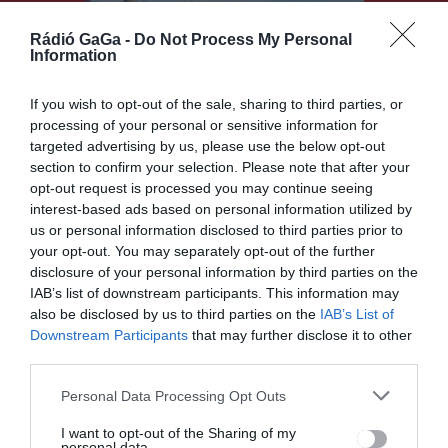
Rádió GaGa -
Do Not Process My Personal
Information
CSÍKSZÉK
Elhagyta a helyszínt, miután
If you wish to opt-out of the sale, sharing to third parties, or
nekiütközött egy parkoló
processing of your personal or sensitive information for
autónak Csíkszeredában
targeted advertising by us, please use the below opt-out
section to confirm your selection. Please note that after your
opt-out request is processed you may continue seeing
interest-based ads based on personal information utilized by
us or personal information disclosed to third parties prior to
your opt-out. You may separately opt-out of the further
CSÍKSZÉK
disclosure of your personal information by third parties on the
Ezeken a csíkszéki
IAB’s list of downstream participants. This information may
településeken fognak
also be disclosed by us to third parties on the
IAB’s List of
Downstream Participants
that may further disclose it to other
sztrájkolni a helyi
third parties.
közigazgatási alkalmazottak
hétfőtől
Personal Data Processing Opt Outs
I want to opt-out of the Sharing of my
personal data.