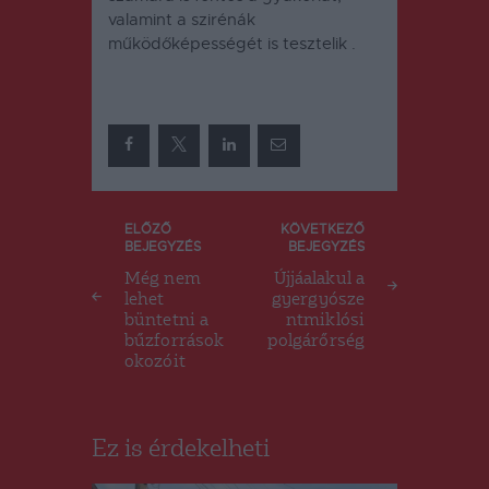
valamint a szirénák
működőképességét is tesztelik .
Bejegyzés
ELŐZŐ
KÖVETKEZŐ
BEJEGYZÉS
BEJEGYZÉS
navigáció
Még nem
Újjáalakul a
lehet
gyergyósze
büntetni a
ntmiklósi
bűzforrások
polgárőrség
okozóit
Ez is érdekelheti