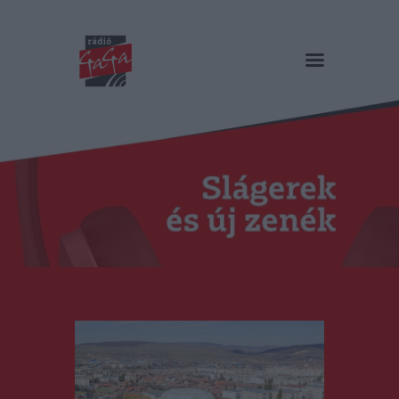
RÁDIÓ GAGA
Slágerek és új zenék
Főoldal
Műsorok
Hírlista
Duma Duba
Podcast és videók
Stáb
Galéria
Kapcsolat
RO