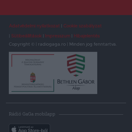
Adatvédelmi nyilatkozat
Cookie szabályzat
Sütibeállítások
Impresszum
Hibajelentés
Copyright © | radiogaga.ro | Minden jog fenntartva.
Rádió GaGa mobilapp