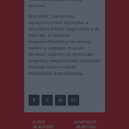
vezetne.
Bors Béla, Csíkszereda
alpolgármestere elmondta: a
szerződés értéke meghaladja a 18
millió lejt, a meglévő
megvalósíthatósági tanulmány
mellett a végleges műszaki
terveket, valamint az építkezési
engedély megszerzését előkészítő
műszaki dokumentáció
elkészítését is tartalmazza.
Bejegyzés
ELŐZŐ
KÖVETKEZŐ
BEJEGYZÉS
BEJEGYZÉS