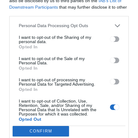
also be disclosed by us to third parties on the
IAB’s List of
Downstream Participants
that may further disclose it to other
third parties.
Personal Data Processing Opt Outs
CSÍKSZÉK
GYERGYÓSZÉK
HÁROMSZÉK
,
,
,
MAROSSZÉK
UDVARHELYSZÉK
,
I want to opt-out of the Sharing of my
personal data.
Kézdivásárhely volt
Opted In
Székelyföld leghidegebb
pontja
I want to opt-out of the Sale of my
Personal Data.
Opted In
I want to opt-out of processing my
Personal Data for Targeted Advertising.
Opted In
I want to opt-out of Collection, Use,
Retention, Sale, and/or Sharing of my
Personal Data that Is Unrelated with the
Keresés
Purposes for which it was collected.
Opted Out
Keresés:
CONFIRM