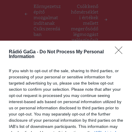
navigáció
Környezetsz
Csökkenő
építő
hőmérséklet
mozgalmat
i értékek
indítanak
mellett
Csíkszeredá
megerősödő
ban
légmozgást
valószínűsít
enek
Rádió GaGa -
Do Not Process My Personal
Information
Ez is érdekelheti
If you wish to opt-out of the sale, sharing to third parties, or
processing of your personal or sensitive information for
targeted advertising by us, please use the below opt-out
section to confirm your selection. Please note that after your
CSÍKSZÉK
GYERGYÓSZÉK
HÁROMSZÉK
,
,
,
opt-out request is processed you may continue seeing
MAROSSZÉK
UDVARHELYSZÉK
,
interest-based ads based on personal information utilized by
Nőtt a nyugdíja? Attól még
us or personal information disclosed to third parties prior to
jogosult maradhat a 90
your opt-out. You may separately opt-out of the further
százalékos gyógyszerár-
disclosure of your personal information by third parties on the
támogatásra
IAB’s list of downstream participants. This information may