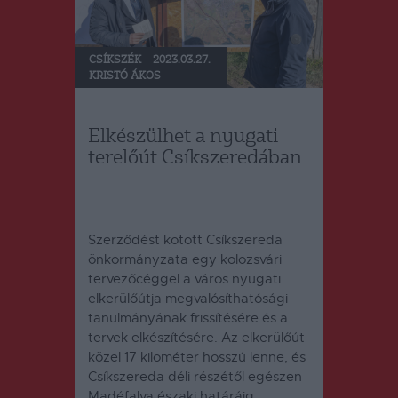
CSÍKSZÉK
2023.03.27.
KRISTÓ ÁKOS
Elkészülhet a nyugati
terelőút Csíkszeredában
Szerződést kötött Csíkszereda
önkormányzata egy kolozsvári
tervezőcéggel a város nyugati
elkerülőútja megvalósíthatósági
tanulmányának frissítésére és a
tervek elkészítésére.
Az elkerülőút
közel 17 kilométer hosszú lenne, és
Csíkszereda déli részétől egészen
Madéfalva északi határáig