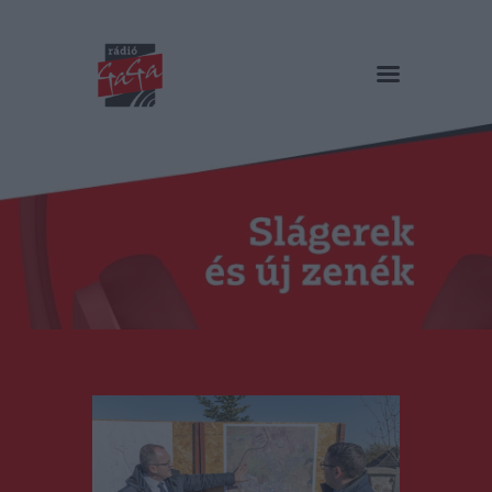
RÁDIÓ GAGA
Slágerek és új zenék
Főoldal
Műsorok
Hírlista
Duma Duba
Podcast és videók
Stáb
Galéria
Kapcsolat
RO