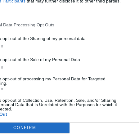
Participants
that may further disclose it to other third parties.
KÖVETKEZŐ BEJEGYZÉS
Új óvoda és bölcsőde is épül
l Data Processing Opt Outs
Gyergyóditróban
o opt-out of the Sharing of my personal data.
In
o opt-out of the Sale of my Personal Data.
In
to opt-out of processing my Personal Data for Targeted
ing.
In
o opt-out of Collection, Use, Retention, Sale, and/or Sharing
ersonal Data that Is Unrelated with the Purposes for which it
lected.
HÍRLISTA
Out
Értékes könyveket kapott a
CONFIRM
Sapientia EMTE