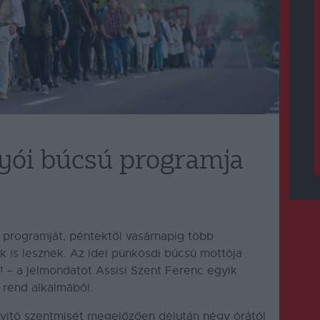
yói búcsú programja
 programját, péntektől vasárnapig több
k is lesznek.
Az idei pünkösdi búcsú mottója
! – a jelmondatot Assisi Szent Ferenc egyik
 rend alkalmából.
nyitó szentmisét megelőzően délután négy órától