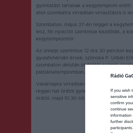
gyóntatást tartanak a kegytemplom előtti
ahol szombatra virradóan virrasztásra is le
Szombaton, május 27-én reggel a kegytemp
lesz, fél nyolctól szentmise kezdődik, a k
kegytemplomtól.
Az ünnepi szentmise 12 óra 30 perckor k
gyulafehérvári érsek, szónoka P. Urbán Er
szombaton délután öt órától csángó szentm
plébániatemplomban, a kegytemplomban ped
Rádió Ga
Vasárnapra virradóan virrasztást tartana
If you wish 
reggel hat órától gyóntatásra nyílik alka
sensitive in
órától, majd 10.30-tól és délután hat órátó
confirm you
continue se
information 
further disc
participants