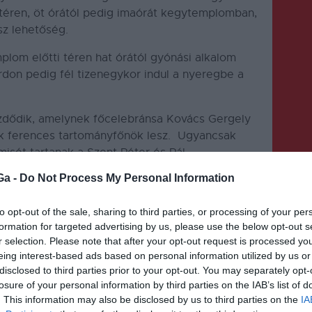
 téren, öt órától pedig imaórát kegytemplomban,
sz lehetőség.
lom előtti téren hat órától gyónási alkalom
ordon pedig fél tizenegykor indul a nyeregbe a
ezdődik, amelynek főcelebránsa Kovács Gergely
ik ferences tartományfőnök lesz.
Ugyancsak
isét tartanak a Szent Péter és Pál
ig pünkösdi vigília szentmisét hat órától.
Ga -
Do Not Process My Personal Information
k a kegytemplomban.
Vasárnap, május 28-án
to opt-out of the sale, sharing to third parties, or processing of your per
lom, a kegytemplomban pedig reggel hét és nyolc
formation for targeted advertising by us, please use the below opt-out s
l is szentmiséket tartanak.
r selection. Please note that after your opt-out request is processed y
eing interest-based ads based on personal information utilized by us or
disclosed to third parties prior to your opt-out. You may separately opt-
losure of your personal information by third parties on the IAB’s list of
. This information may also be disclosed by us to third parties on the
IA