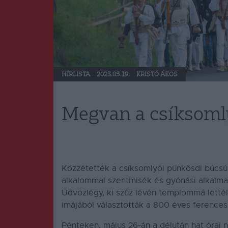
HÍRLISTA
2023.05.19.
KRISTÓ ÁKOS
Megvan a csíksoml
Közzétették a csíksomlyói pünkösdi búcsú
alkalommal szentmisék és gyónási alkalma
Üdvözlégy, ki szűz lévén templommá lettél
imájából választották a 800 éves ferences
Pénteken, május 26-án a délután hat órai 