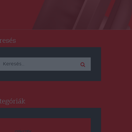
resés
Keresés:
tegóriák
CSÍKSZÉK