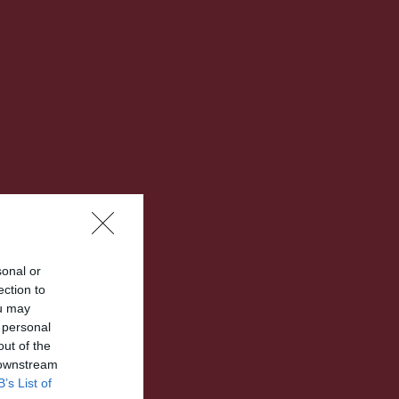
sonal or
ection to
ou may
 personal
out of the
 downstream
B’s List of