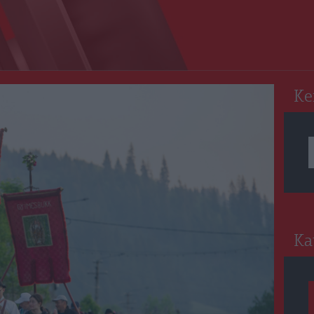
RO
Ke
Ka