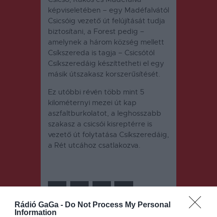
képviseletében – egy Madéfalvától
Csicsóig vezető út felújítását tudja
biztosítani, a Forest pedig –
amelynek a három község mellett
Csíkszereda is tagja – Csicsótól
Csíkszeredáig készíttetheti el egy
másik útszakasz korszerűsítését.
Ez utóbbi révén több mint 5
kilométernyi mezei út kap
aszfaltburkolatot, a leghosszabb
szakasz a csicsói kisreptérre is
vezető út folytatása Csíkszeredáig,
a Rét utcához csatlakozva.
Rádió GaGa -
Do Not Process My Personal
Information