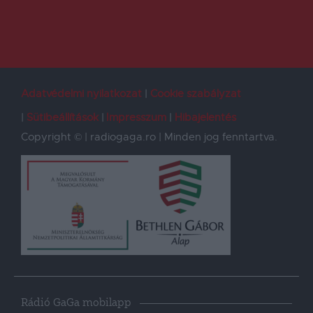
Adatvédelmi nyilatkozat
Cookie szabályzat
Sütibeállítások
Impresszum
Hibajelentés
Copyright © | radiogaga.ro | Minden jog fenntartva.
Rádió GaGa mobilapp