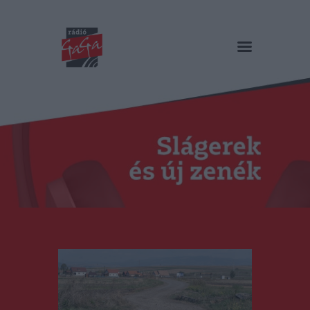
RÁDIÓ GAGA
Slágerek és új zenék
Főoldal
Műsorok
Hírlista
Duma Duba
Podcast és videók
Stáb
Galéria
Kapcsolat
RO