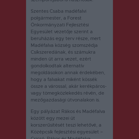
Szentes Csaba madéfalvi
polgármester, a Forest
Önkormányzati Fejlesztési
Egyesület vezetője szerint a
beruházás egy terv része, mert
Madéfalva község szomszédja
Csíkszeredának, és számukra
minden út arra vezet, ezért
gondolkodtak alternatív
megoldásokon annak érdekében,
hogy a falvakat miként kössék
össze a várossal, akár kerékpáros-
vagy tömegközlekedés révén, de
mezőgazdasági útvonalakon is.
Egy pályázat Rákos és Madéfalva
között egy mezei út
korszerűsítését teszi lehetővé, a
Középcsík fejlesztési egyesület –
Csicsó, Rákos és Madéfalva