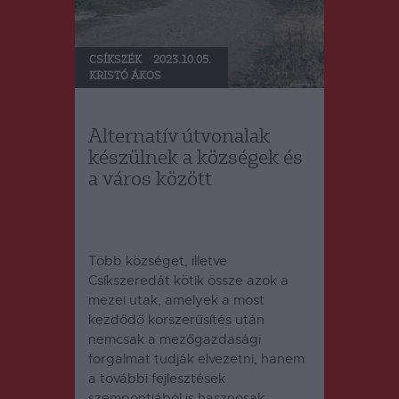
CSÍKSZÉK
2023.10.05.
KRISTÓ ÁKOS
Alternatív útvonalak
készülnek a községek és
a város között
Több községet, illetve
Csíkszeredát kötik össze azok a
mezei utak, amelyek a most
kezdődő korszerűsítés után
nemcsak a mezőgazdasági
forgalmat tudják elvezetni, hanem
a további fejlesztések
szempontjából is hasznosak.