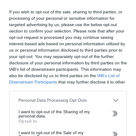
Bejegyzés
ELŐZŐ
KÖVETKEZŐ
BEJEGYZÉS
BEJEGYZÉS
If you wish to opt-out of the sale, sharing to third parties, or
navigáció
processing of your personal or sensitive information for
A
Alternatív
targeted advertising by us, please use the below opt-out
fizetésképte
útvonalak
section to confirm your selection. Please note that after your
lenség
készülnek a
opt-out request is processed you may continue seeing
határára
községek és
interest-based ads based on personal information utilized by
kerültek
a város
egyes
között
us or personal information disclosed to third parties prior to
gyógyszertá
your opt-out. You may separately opt-out of the further
rak
disclosure of your personal information by third parties on the
IAB’s list of downstream participants. This information may
also be disclosed by us to third parties on the
IAB’s List of
Downstream Participants
that may further disclose it to other
Ez is érdekelheti
third parties.
Personal Data Processing Opt Outs
I want to opt-out of the Sharing of my
personal data.
CSÍKSZÉK
Opted In
Kézigránátot találtak egy régi
I want to opt-out of the Sale of my
ház padlásán