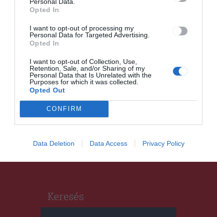
Personal Data.
Opted In
I want to opt-out of processing my
Personal Data for Targeted Advertising.
Opted In
I want to opt-out of Collection, Use,
Retention, Sale, and/or Sharing of my
CSÍKSZÉK
HÍRLISTA
,
Personal Data that Is Unrelated with the
Purposes for which it was collected.
Kétharmad helyett
Opted Out
háromnegyeddel folytatja az
CONFIRM
RMDSZ Csíkszeredában
Data Deletion
Data Access
Privacy Policy
Keresés