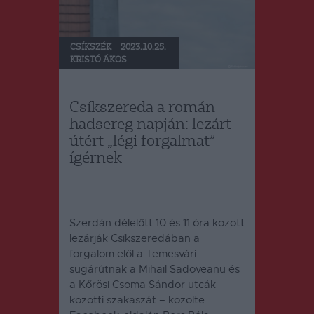
CSÍKSZÉK
2023.10.25.
KRISTÓ ÁKOS
Csíkszereda a román
hadsereg napján: lezárt
útért „légi forgalmat”
ígérnek
Szerdán délelőtt 10 és 11 óra között
lezárják Csíkszeredában a
forgalom elől a Temesvári
sugárútnak a Mihail Sadoveanu és
a Kőrösi Csoma Sándor utcák
közötti szakaszát – közölte