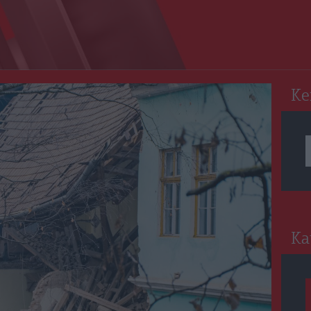
RO
Ke
Ka