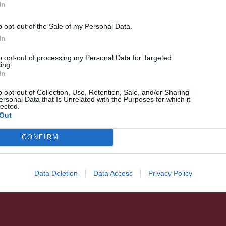
In
o opt-out of the Sale of my Personal Data.
In
HÍRLISTA
UDVARHELYSZÉK
,
Székelyudvarhelyen idén is a
to opt-out of processing my Personal Data for Targeted
ing.
Márton Áron térre várják az
In
aradi vértanúkra
o opt-out of Collection, Use, Retention, Sale, and/or Sharing
ersonal Data that Is Unrelated with the Purposes for which it
emlékezőket
lected.
Out
CONFIRM
Data Deletion
Data Access
Privacy Policy