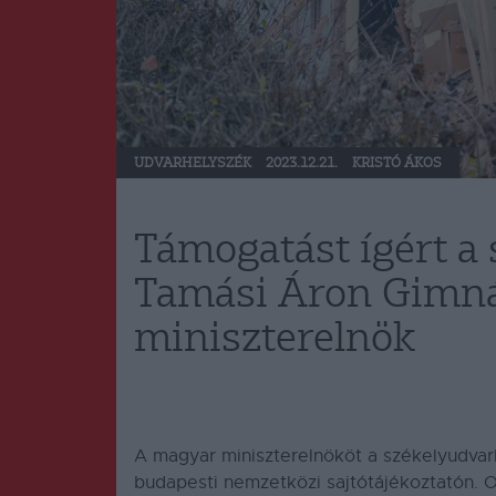
UDVARHELYSZÉK
2023.12.21.
KRISTÓ ÁKOS
Támogatást ígért a
Tamási Áron Gimn
miniszterelnök
A magyar miniszterelnököt a székelyudvarhe
budapesti nemzetközi sajtótájékoztatón. 