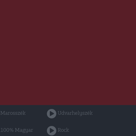
Marosszék
Udvarhelyszék
100% Magyar
Rock