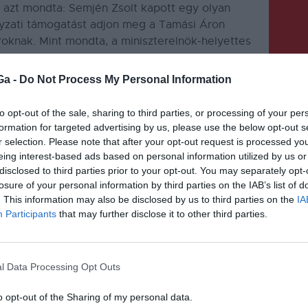
a azt mondta: Semjén Zsolt kapott egy olyan
yzati támogatást adjon meg a Tamási Áron
roknak. Mint mondta, a miniszterelnök-helyettes
be fog tudni számolni.
Ga -
Do Not Process My Personal Information
to opt-out of the sale, sharing to third parties, or processing of your per
formation for targeted advertising by us, please use the below opt-out s
r selection. Please note that after your opt-out request is processed y
eing interest-based ads based on personal information utilized by us or
KÖVETKEZŐ BEJEGYZÉS
disclosed to third parties prior to your opt-out. You may separately opt-
losure of your personal information by third parties on the IAB’s list of
Gyorssegélyről döntött a
. This information may also be disclosed by us to third parties on the
IA
kormány
Participants
that may further disclose it to other third parties.
l Data Processing Opt Outs
o opt-out of the Sharing of my personal data.