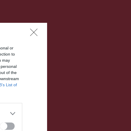
sonal or
ection to
ou may
 personal
out of the
 downstream
B’s List of