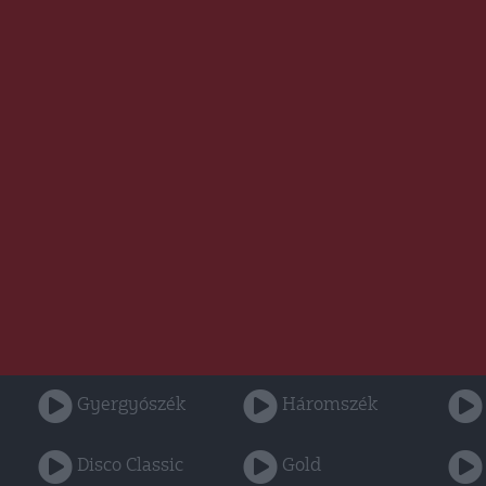
Gyergyószék
Háromszék
Disco Classic
Gold