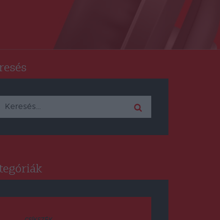
resés
Keresés:
tegóriák
CSÍKSZÉK