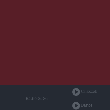
Csíkszék
Rádió GaGa
Dance