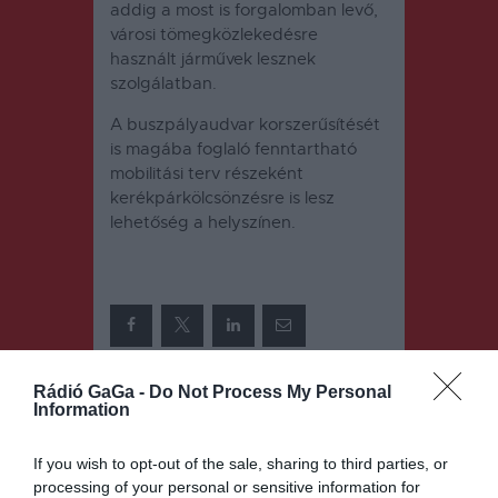
addig a most is forgalomban levő,
városi tömegközlekedésre
használt járművek lesznek
szolgálatban.
A buszpályaudvar korszerűsítését
is magába foglaló fenntartható
mobilitási terv részeként
kerékpárkölcsönzésre is lesz
lehetőség a helyszínen.
Rádió GaGa -
Do Not Process My Personal
Information
Bejegyzés
ELŐZŐ
KÖVETKEZŐ
BEJEGYZÉS
BEJEGYZÉS
navigáció
Nem
Ingyenes
If you wish to opt-out of the sale, sharing to third parties, or
költöztetik a
hulladéklead
processing of your personal or sensitive information for