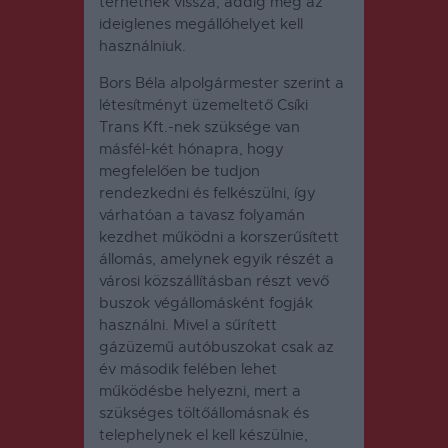
térhetnek vissza, addig még az
ideiglenes megállóhelyet kell
használniuk.
Bors Béla alpolgármester szerint a
létesítményt üzemeltető Csíki
Trans Kft.-nek szüksége van
másfél-két hónapra, hogy
megfelelően be tudjon
rendezkedni és felkészülni, így
várhatóan a tavasz folyamán
kezdhet működni a korszerűsített
állomás, amelynek egyik részét a
városi közszállításban részt vevő
buszok végállomásként fogják
használni. Mivel a sűrített
gázüzemű autóbuszokat csak az
év második felében lehet
működésbe helyezni, mert a
szükséges töltőállomásnak és
telephelynek el kell készülnie,