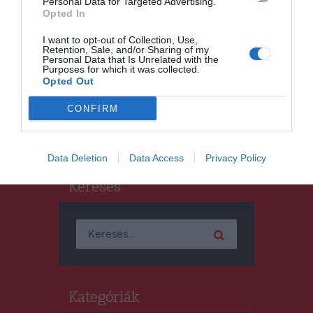
Personal Data for Targeted Advertising.
UDVARHELYSZÉK
Opted In
Autóvezetőket,
I want to opt-out of Collection, Use,
kerékpárosokat és
Retention, Sale, and/or Sharing of my
gyalogosokat is büntettek a
Personal Data that Is Unrelated with the
Purposes for which it was collected.
közlekedésrendészek
Opted Out
CONFIRM
Data Deletion
Data Access
Privacy Policy
Keresés
Keresés:
Kategóriák