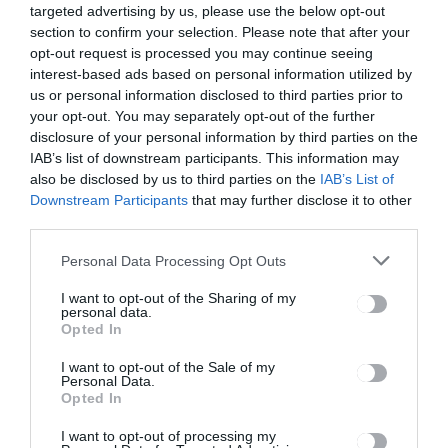
bentlakásba
ásra lesz
targeted advertising by us, please use the below opt-out
a szociális
lehetőség
section to confirm your selection. Please note that after your
központ
Csíkszeredá
opt-out request is processed you may continue seeing
lakóit
ban
interest-based ads based on personal information utilized by
us or personal information disclosed to third parties prior to
your opt-out. You may separately opt-out of the further
disclosure of your personal information by third parties on the
Ez is érdekelheti
IAB’s list of downstream participants. This information may
also be disclosed by us to third parties on the
IAB’s List of
Downstream Participants
that may further disclose it to other
third parties.
CSÍKSZÉK
Personal Data Processing Opt Outs
Még egyetlen legeltetési
engedélyt sem kérelmeztek
I want to opt-out of the Sharing of my
Csíkszeredában
personal data.
Opted In
I want to opt-out of the Sale of my
Personal Data.
Opted In
I want to opt-out of processing my
CSÍKSZÉK
GYERGYÓSZÉK
,
,