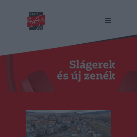
RÁDIÓ GAGA
Slágerek és új zenék
Főoldal
Műsorok
Hírlista
Duma Duba
Podcast és videók
Stáb
Galéria
Kapcsolat
RO