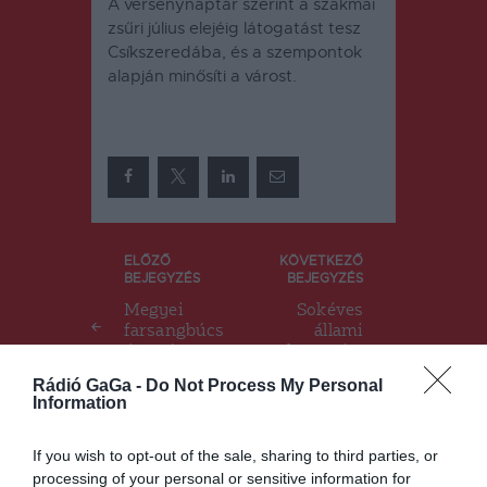
A versenynaptár szerint a szakmai
zsűri július elejéig látogatást tesz
Csíkszeredába, és a szempontok
alapján minősíti a várost.
Bejegyzés
ELŐZŐ
KÖVETKEZŐ
BEJEGYZÉS
BEJEGYZÉS
navigáció
Megyei
Sokéves
farsangbúcs
állami
úztató
„elnyomás”
Csíkszentkir
után
Rádió GaGa -
Do Not Process My Personal
ályon
megizmoso
Information
dik a
második
If you wish to opt-out of the sale, sharing to third parties, or
pillér, még
több pénzt
processing of your personal or sensitive information for