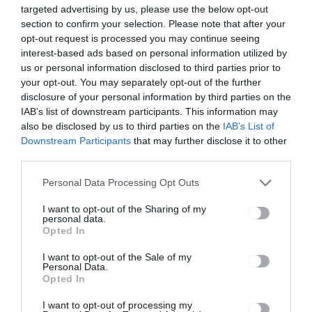
tartogat a
targeted advertising by us, please use the below opt-out
leendő
section to confirm your selection. Please note that after your
nyugdíjasok
opt-out request is processed you may continue seeing
nak
interest-based ads based on personal information utilized by
us or personal information disclosed to third parties prior to
your opt-out. You may separately opt-out of the further
disclosure of your personal information by third parties on the
Ez is érdekelheti
IAB’s list of downstream participants. This information may
also be disclosed by us to third parties on the
IAB’s List of
Downstream Participants
that may further disclose it to other
third parties.
CSÍKSZÉK
Personal Data Processing Opt Outs
Idén is lehet korcsolyázni a
csíkszeredai Molnár Lajos-
I want to opt-out of the Sharing of my
personal data.
jégpályán
Opted In
I want to opt-out of the Sale of my
Personal Data.
Opted In
I want to opt-out of processing my