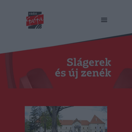
RÁDIÓ GAGA
Slágerek és új zenék
Főoldal
Műsorok
Hírlista
Duma Duba
Podcast és videók
Stáb
Galéria
Kapcsolat
RO