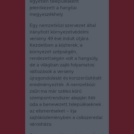
egyetlen településként
jelentkezett a hargitai
megyeszékhely.
Egy nemzetközi szervezet által
irányított környezetvédelmi
verseny 49 éve indult útjára.
Kezdetben a közterek, a
környezet szépségén,
rendezettségén volt a hangsúly,
de a világban zajló folyamatos
változások a verseny
újragondolását és korszerűsítését
eredményezték. A nemzetközi
zsűri ma már széles körű
szempontrendszer alapján ítéli
oda a benevezett településeknek
az elismeréseket – írja
sajtóközleményben a csíkszeredai
városháza.