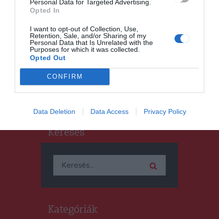
Personal Data for Targeted Advertising.
CSÍKSZÉK
GYERGYÓSZÉK
,
,
Opted In
UDVARHELYSZÉK
Birtoklevelek igényelhetők a
I want to opt-out of Collection, Use,
Retention, Sale, and/or Sharing of my
nem kollektivizált
Personal Data that Is Unrelated with the
övezetekben
Purposes for which it was collected.
Opted Out
CONFIRM
Data Deletion
Data Access
Privacy Policy
Keresés
Keresés:
Kategóriák