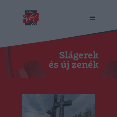
RÁDIÓ GAGA
Slágerek és új zenék
Főoldal
Műsorok
Hírlista
Duma Duba
Podcast és videók
Stáb
Galéria
Kapcsolat
RO