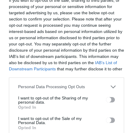
If you wish to opt-out of the sale, sharing to third parties, or
Egy sérültje van a
processing of your personal or sensitive information for
Csíkszentkirálynál történt
targeted advertising by us, please use the below opt-out
balesetnek
section to confirm your selection. Please note that after your
opt-out request is processed you may continue seeing
interest-based ads based on personal information utilized by
us or personal information disclosed to third parties prior to
your opt-out. You may separately opt-out of the further
disclosure of your personal information by third parties on the
IAB’s list of downstream participants. This information may
CSÍKSZÉK
also be disclosed by us to third parties on the
IAB’s List of
Downstream Participants
that may further disclose it to other
Eltávolították az egyik
third parties.
csíkszeredai kazánház két
kéményét
Personal Data Processing Opt Outs
I want to opt-out of the Sharing of my
personal data.
Opted In
I want to opt-out of the Sale of my
Personal Data.
Opted In
Keresés