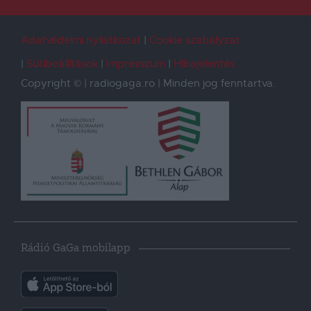
Adatvédelmi nyilatkozat
Cookie szabályzat
Sütibeállítások
Impresszum
Hibajelentés
Copyright © | radiogaga.ro | Minden jog fenntartva.
Rádió GaGa mobilapp