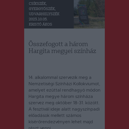
CSÍKSZÉK
,
GYERGYÓSZÉK
,
UDVARHELYSZÉK
2023.10.05.
KRISTÓ ÁKOS
Összefogott a három
Hargita megyei színház
14. alkalommal szervezik meg a
Nemzetiségi Színházi Kollokviumot,
amelyet ezúttal rendhagyó módon
Hargita megye három színháza
szervez meg október 18-31. között.
A fesztivál ideje alatt nagyszínpadi
előadások mellett számos
kísérőrendezvényen lehet majd
részt venni.