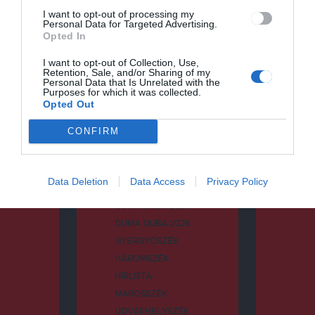
I want to opt-out of processing my
Personal Data for Targeted Advertising.
Keresés:
Opted In
I want to opt-out of Collection, Use,
Retention, Sale, and/or Sharing of my
Personal Data that Is Unrelated with the
Purposes for which it was collected.
Opted Out
Kategóriák
CONFIRM
CSÍKSZÉK
Data Deletion
Data Access
Privacy Policy
DUMA DUBA
DUMA DUBA 2024
DUMA DUBA 2026
GYERGYÓSZÉK
HÁROMSZÉK
HÍRLISTA
MAROSSZÉK
UDVARHELYSZÉK