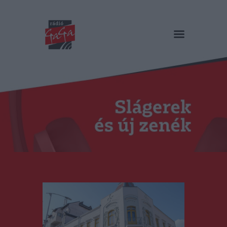
RÁDIÓ GAGA
Slágerek és új zenék
Főoldal
Műsorok
Hírlista
Duma Duba
Podcast és videók
Stáb
Galéria
Kapcsolat
RO