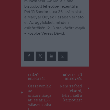
munkatársa.
Az RMDSZ által
biztosított lehetőség ezentúl a
Petőfi Sándor utca 36. szám alatt,
a Magyar Ügyek Házában érhető
el. Az ügyfeleket, minden
csütörtökön 12-13 óra között várják
– közölte Veress Dávid.
Bejegyzés
ELŐZŐ
KÖVETKEZŐ
BEJEGYZÉS
BEJEGYZÉS
navigáció
Összevonják
Nem szabad
az
feladni,
önkormányz
kérni kell a
ati és az EP-
kárpótlást
választásoka
t