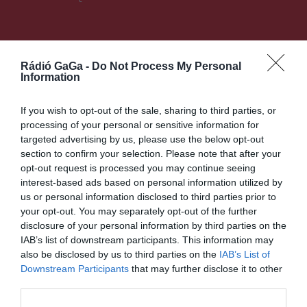
Ez is érdekelheti
Rádió GaGa -
Do Not Process My Personal
Information
If you wish to opt-out of the sale, sharing to third parties, or
processing of your personal or sensitive information for
CSÍKSZÉK
HÍRLISTA
,
targeted advertising by us, please use the below opt-out
A tűzkárosult tusnádfürdői
section to confirm your selection. Please note that after your
családnak gyűjtenek
opt-out request is processed you may continue seeing
interest-based ads based on personal information utilized by
us or personal information disclosed to third parties prior to
your opt-out. You may separately opt-out of the further
disclosure of your personal information by third parties on the
IAB’s list of downstream participants. This information may
also be disclosed by us to third parties on the
IAB’s List of
Downstream Participants
that may further disclose it to other
CSÍKSZÉK
third parties.
Jász Attila és Murányi Sándor