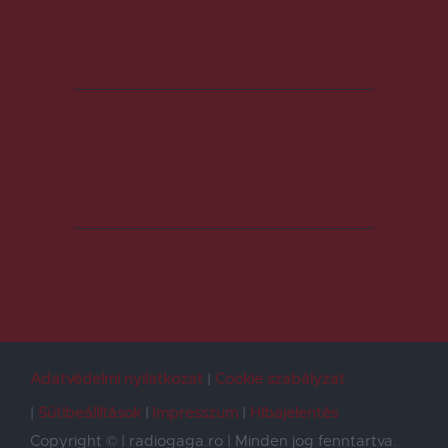
Adatvédelmi nyilatkozat
Cookie szabályzat
Sütibeállítások
Impresszum
Hibajelentés
Copyright © | radiogaga.ro | Minden jog fenntartva.