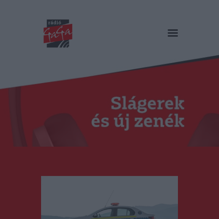
RÁDIÓ GAGA
Slágerek és új zenék
Főoldal
Műsorok
Hírlista
Duma Duba
Podcast és videók
Stáb
Galéria
Kapcsolat
RO