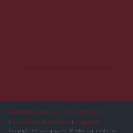
Adatvédelmi nyilatkozat
Cookie szabályzat
Sütibeállítások
Impresszum
Hibajelentés
Copyright © | radiogaga.ro | Minden jog fenntartva.