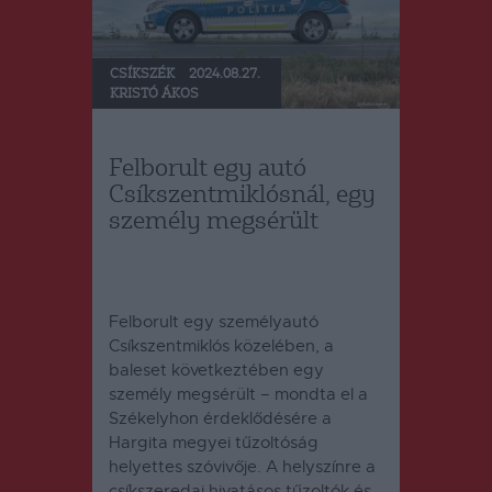
CSÍKSZÉK
2024.08.27.
KRISTÓ ÁKOS
Felborult egy autó
Csíkszentmiklósnál, egy
személy megsérült
Felborult egy személyautó
Csíkszentmiklós közelében, a
baleset következtében egy
személy megsérült – mondta el a
Székelyhon érdeklődésére a
Hargita megyei tűzoltóság
helyettes szóvivője.
A helyszínre a
csíkszeredai hivatásos tűzoltók és