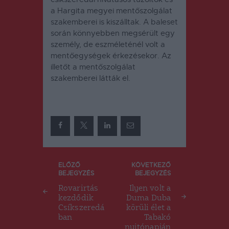
a Hargita megyei mentőszolgálat
szakemberei is kiszálltak. A baleset
során könnyebben megsérült egy
személy, de eszméleténél volt a
mentőegységek érkezésekor. Az
illetőt a mentőszolgálat
szakemberei látták el.
Bejegyzés
ELŐZŐ
KÖVETKEZŐ
BEJEGYZÉS
BEJEGYZÉS
navigáció
Rovarirtás
Ilyen volt a
kezdődik
Duma Duba
Csíkszeredá
körüli élet a
ban
Tabakó
nyitónapján