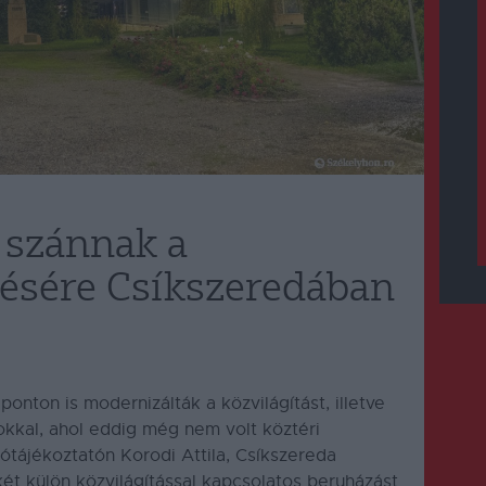
t szánnak a
ztésére Csíkszeredában
nton is modernizálták a közvilágítást, illetve
okkal, ahol eddig még nem volt köztéri
ótájékoztatón Korodi Attila, Csíkszereda
ét külön közvilágítással kapcsolatos beruházást