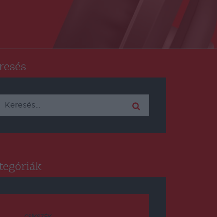
resés
Keresés:
tegóriák
CSÍKSZÉK