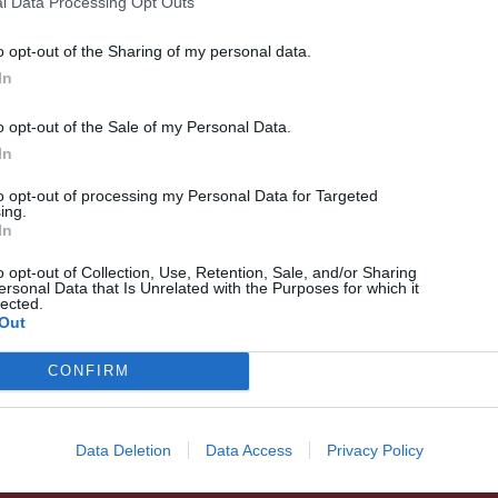
l Data Processing Opt Outs
o opt-out of the Sharing of my personal data.
In
o opt-out of the Sale of my Personal Data.
In
to opt-out of processing my Personal Data for Targeted
ing.
In
HÍRLISTA
o opt-out of Collection, Use, Retention, Sale, and/or Sharing
ersonal Data that Is Unrelated with the Purposes for which it
A tanulók is kiértékelhetik
lected.
Out
tanáraik munkáját
CONFIRM
Data Deletion
Data Access
Privacy Policy