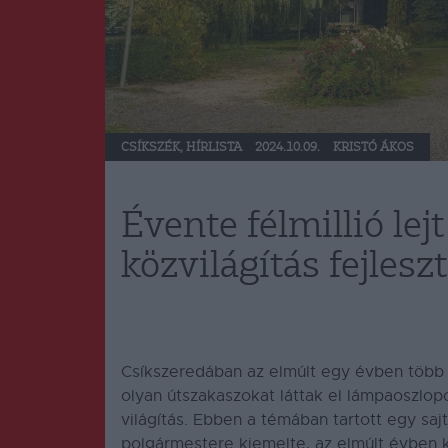
CSÍKSZÉK
,
HÍRLISTA
2024.10.09.
KRISTÓ ÁKOS
Évente félmillió lej
közvilágítás fejles
Csíkszeredában az elmúlt egy évben több po
olyan útszakaszokat láttak el lámpaoszlop
világítás.
Ebben a témában tartott egy sajt
polgármestere kiemelte, az elmúlt évben k