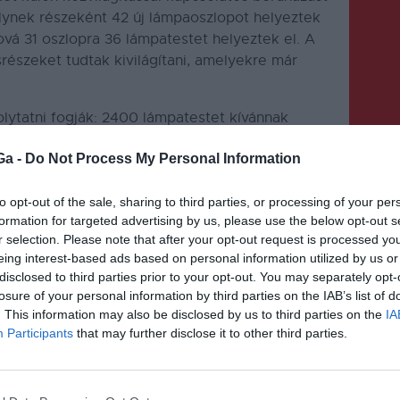
melynek részeként 42 új lámpaoszlopot helyeztek
ahová 31 oszlopra 36 lámpatestet helyeztek el.
A
észeket tudtak kivilágítani, amelyekre már
olytatni fogják: 2400 lámpatestet kívánnak
szerte modern világítású égőkre, és egyúttal
Ga -
Do Not Process My Personal Information
to opt-out of the sale, sharing to third parties, or processing of your per
formation for targeted advertising by us, please use the below opt-out s
r selection. Please note that after your opt-out request is processed y
eing interest-based ads based on personal information utilized by us or
disclosed to third parties prior to your opt-out. You may separately opt-
losure of your personal information by third parties on the IAB’s list of
KÖVETKEZŐ BEJEGYZÉS
. This information may also be disclosed by us to third parties on the
IA
Robbantani fognak Tusnádnál
Participants
that may further disclose it to other third parties.