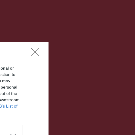
sonal or
ection to
ou may
 personal
out of the
 downstream
B’s List of