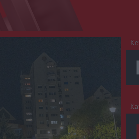
RO
Ke
Ka