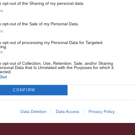
o opt-out of the Sharing of my personal data.
In
o opt-out of the Sale of my Personal Data.
In
to opt-out of processing my Personal Data for Targeted
ing.
HÍRLISTA
In
230 Covid-felmérő központ
o opt-out of Collection, Use, Retention, Sale, and/or Sharing
ersonal Data that Is Unrelated with the Purposes for which it
közül 173 működik jelenleg
lected.
Out
CONFIRM
Data Deletion
Data Access
Privacy Policy