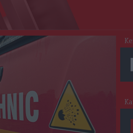
RO
Ke
Ka