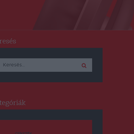
resés
Keresés:
tegóriák
CSÍKSZÉK