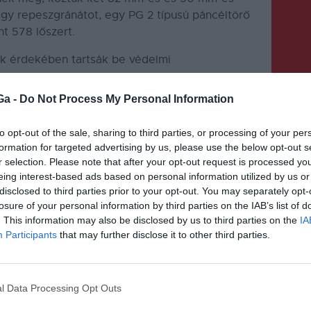
gy repeszgránátot, egy PG 2 típusú páncéltörő
nt 578 lőszert.
uk érdekében tartsák be védelmi
Ga -
Do Not Process My Personal Information
to opt-out of the sale, sharing to third parties, or processing of your per
formation for targeted advertising by us, please use the below opt-out s
r selection. Please note that after your opt-out request is processed y
eing interest-based ads based on personal information utilized by us or
KÖVETKEZŐ BEJEGYZÉS
disclosed to third parties prior to your opt-out. You may separately opt-
losure of your personal information by third parties on the IAB’s list of
a
Továbbra is vannak eltűntnek
. This information may also be disclosed by us to third parties on the
IA
nyilvánított személyek
Participants
that may further disclose it to other third parties.
Hargita megyében
l Data Processing Opt Outs