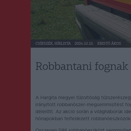
CSÍKSZÉK
,
HÍRLISTA
2024.10.10.
KRISTÓ ÁKOS
Robbantani fognak
A Hargita megyei tűzoltóság tűzszerészeg
irányított robbanószer-megsemmisítést fo
délelőtt.
Az akció során a világháborúk id
hónapokban felfedezett robbanóeszközök
Összesen 586 robbanóeszközt semmisíte