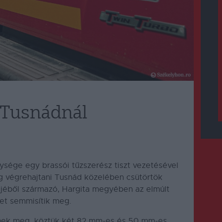
 Tusnádnál
ysége egy brassói tűzszerész tiszt vezetésével
g végrehajtani Tusnád közelében csütörtök
ejéből származó, Hargita megyében az elmúlt
et semmisítik meg.
nek meg, köztük két 82 mm-es és 50 mm-es