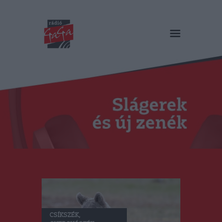
RÁDIÓ GAGA
Slágerek és új zenék
Főoldal
Műsorok
Hírlista
Duma Duba
Podcast és videók
Stáb
Galéria
Kapcsolat
RO
CSÍKSZÉK
,