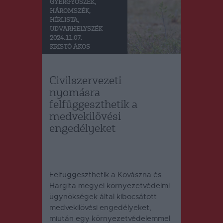
GYERGYÓSZÉK
,
HÁROMSZÉK
,
HÍRLISTA
,
UDVARHELYSZÉK
2024.11.07.
KRISTÓ ÁKOS
Civilszervezeti
nyomásra
felfüggeszthetik a
medvekilövési
engedélyeket
Felfüggeszthetik a Kovászna és
Hargita megyei környezetvédelmi
ügynökségek által kibocsátott
medvekilövési engedélyeket,
miután egy környezetvédelemmel