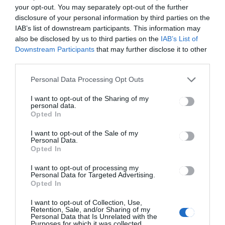
your opt-out. You may separately opt-out of the further
HÍRLISTA
disclosure of your personal information by third parties on the
IAB’s list of downstream participants. This information may
Közzétették az országos
also be disclosed by us to third parties on the
IAB’s List of
képességfelmérő vizsga
Downstream Participants
that may further disclose it to other
eredményeit
third parties.
Personal Data Processing Opt Outs
I want to opt-out of the Sharing of my
personal data.
Opted In
CSÍKSZÉK
GYERGYÓSZÉK
,
,
I want to opt-out of the Sale of my
UDVARHELYSZÉK
Personal Data.
Fokozott körültekintésre inti a
Opted In
lakosságot a Hargita Megyei
I want to opt-out of processing my
Rendőr-főkapitányság
Personal Data for Targeted Advertising.
Opted In
I want to opt-out of Collection, Use,
Retention, Sale, and/or Sharing of my
Personal Data that Is Unrelated with the
Purposes for which it was collected.