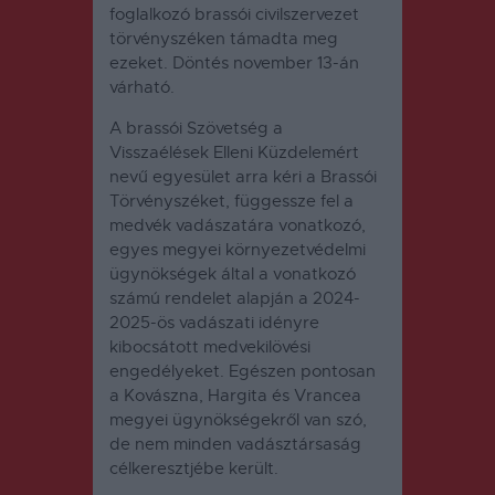
foglalkozó brassói civilszervezet
törvényszéken támadta meg
ezeket.
Döntés november 13-án
várható.
A brassói Szövetség a
Visszaélések Elleni Küzdelemért
nevű egyesület arra kéri a Brassói
Törvényszéket, függessze fel a
medvék vadászatára vonatkozó,
egyes megyei környezetvédelmi
ügynökségek által a vonatkozó
számú rendelet alapján a 2024-
2025-ös vadászati idényre
kibocsátott medvekilövési
engedélyeket.
Egészen pontosan
a Kovászna, Hargita és Vrancea
megyei ügynökségekről van szó,
de nem minden vadásztársaság
célkeresztjébe került.