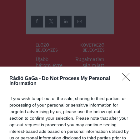
Bejegyzés
ELŐZŐ
KÖVETKEZŐ
BEJEGYZÉS
BEJEGYZÉS
navigáció
Újabb
Rugalmatlan
három évre
ság miatt
igényelhető
késlekedő
a
beruházáso
Rádió GaGa -
Do Not Process My Personal
Information
csíkszeredai
k
nagycsaládo
Csíkszeredá
s kártya
ban
If you wish to opt-out of the sale, sharing to third parties, or
processing of your personal or sensitive information for
targeted advertising by us, please use the below opt-out
section to confirm your selection. Please note that after your
Ez is érdekelheti
opt-out request is processed you may continue seeing
interest-based ads based on personal information utilized by
us or personal information disclosed to third parties prior to