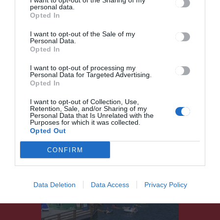
I want to opt-out of the Sharing of my
Ez is érdekelheti
personal data.
Opted In
I want to opt-out of the Sale of my
Personal Data.
Opted In
HÍRLISTA
I want to opt-out of processing my
A Rádió GaGán most az
Personal Data for Targeted Advertising.
Opted In
Édesanyáké a főszerep!
I want to opt-out of Collection, Use,
Retention, Sale, and/or Sharing of my
Personal Data that Is Unrelated with the
Purposes for which it was collected.
Opted Out
CONFIRM
HÍRLISTA
MAROSSZÉK
,
Pénteken nyílik a szovátai
Data Deletion
Data Access
Privacy Policy
Medve-tó