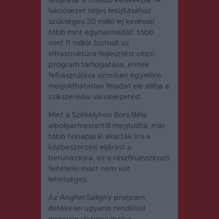
lakóövezet teljes felújításához
szükséges 30 millió lej kevéssel
több mint egyharmadát, több
mint 11 milliót biztosít az
infrastruktúra-fejlesztést célzó
program támogatása, ennek
felhasználása azonban egyelőre
megoldhatatlan feladat elé állítja a
csíkszeredai városvezetést.
Mint a Székelyhon Bors Béla
alpolgármestertől megtudta, már
több hónapja ki akarták írni a
közbeszerzési eljárást a
beruházásra, ez a részfinanszírozó
feltételei miatt nem volt
lehetséges.
Az Anghel Saligny program
illetékesei ugyanis rendkívül
mereven viszonyulnak a