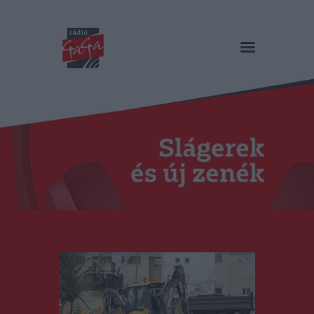
RÁDIÓ GAGA
Slágerek és új zenék
Főoldal
Műsorok
Hírlista
Duma Duba
Podcast és videók
Stáb
Galéria
Kapcsolat
RO