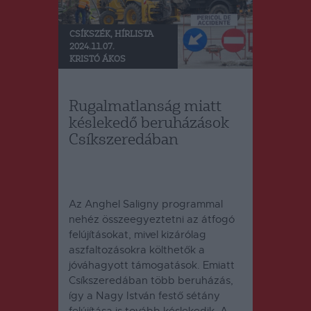
CSÍKSZÉK
,
HÍRLISTA
2024.11.07.
KRISTÓ ÁKOS
Rugalmatlanság miatt
késlekedő beruházások
Csíkszeredában
Az Anghel Saligny programmal
nehéz összeegyeztetni az átfogó
felújításokat, mivel kizárólag
aszfaltozásokra költhetők a
jóváhagyott támogatások.
Emiatt
Csíkszeredában több beruházás,
így a Nagy István festő sétány
felújítása is tovább késlekedik.
A