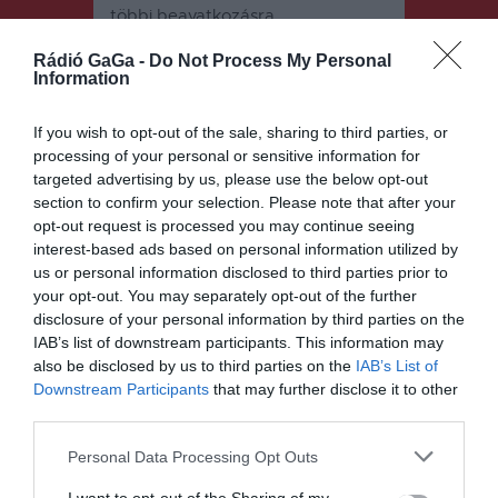
többi beavatkozásra.
Rádió GaGa -
Do Not Process My Personal
Information
If you wish to opt-out of the sale, sharing to third parties, or
processing of your personal or sensitive information for
targeted advertising by us, please use the below opt-out
section to confirm your selection. Please note that after your
Bejegyzés
ELŐZŐ
KÖVETKEZŐ
BEJEGYZÉS
BEJEGYZÉS
opt-out request is processed you may continue seeing
navigáció
interest-based ads based on personal information utilized by
Civilszervez
Rendhagyó
us or personal information disclosed to third parties prior to
eti
fotókiállítás
your opt-out. You may separately opt-out of the further
nyomásra
nyílik a
felfüggeszth
megyeháza
disclosure of your personal information by third parties on the
etik a
földszinti
IAB’s list of downstream participants. This information may
medvekilöv
kiállítóteréb
also be disclosed by us to third parties on the
IAB’s List of
ési
en
Downstream Participants
that may further disclose it to other
engedélyeke
third parties.
t
Personal Data Processing Opt Outs