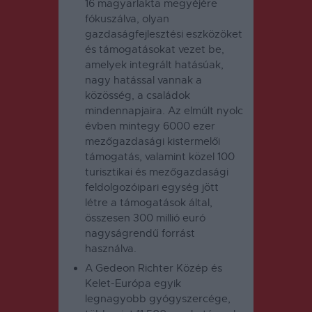
16 magyarlakta megyéjére
fókuszálva, olyan
gazdaságfejlesztési eszközöket
és támogatásokat vezet be,
amelyek integrált hatásúak,
nagy hatással vannak a
közösség, a családok
mindennapjaira. Az elmúlt nyolc
évben mintegy 6000 ezer
mezőgazdasági kistermelői
támogatás, valamint közel 100
turisztikai és mezőgazdasági
feldolgozóipari egység jött
létre a támogatások által,
összesen 300 millió euró
nagyságrendű forrást
használva.
A
Gedeon Richter
Közép és
Kelet-Európa egyik
legnagyobb gyógyszercége,