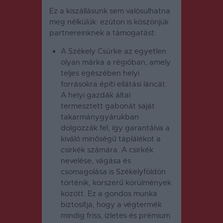
Ez a kiszállásunk sem valósulhatna
meg nélkülük: ezúton is köszönjük
partnereinknek a támogatást:
A
Székely Csürke
az egyetlen
olyan márka a régióban, amely
teljes egészében helyi
forrásokra építi ellátási láncát.
A helyi gazdák által
termesztett gabonát saját
takarmánygyárukban
dolgozzák fel, így garantálva a
kiváló minőségű táplálékot a
csirkék számára. A csirkék
nevelése, vágása és
csomagolása is Székelyföldön
történik, korszerű körülmények
között. Ez a gondos munka
biztosítja, hogy a végtermék
mindig friss, ízletes és prémium