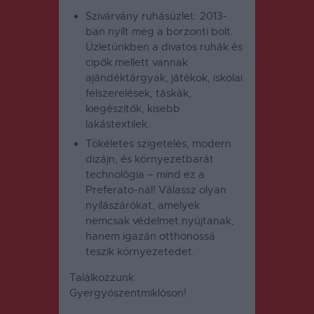
Szivárvány ruhásüzlet
: 2013-
ban nyílt meg a borzonti bolt.
Üzletünkben a divatos ruhák és
cipők mellett vannak
ajándéktárgyak, játékok, iskolai
felszerelések, táskák,
kiegészítők, kisebb
lakástextilek.
Tökéletes szigetelés, modern
dizájn, és környezetbarát
technológia – mind ez a
Preferato
-nál! Válassz olyan
nyílászárókat, amelyek
nemcsak védelmet nyújtanak,
hanem igazán otthonossá
teszik környezetedet.
Találkozzunk
Gyergyószentmiklóson!