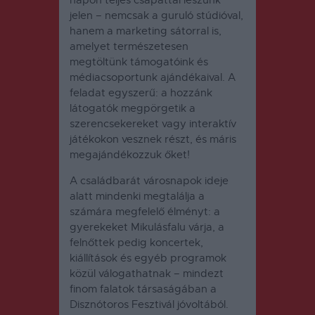
jelen – nemcsak a guruló stúdióval,
hanem a marketing sátorral is,
amelyet természetesen
megtöltünk támogatóink és
médiacsoportunk ajándékaival. A
feladat egyszerű: a hozzánk
látogatók megpörgetik a
szerencsekereket vagy interaktív
játékokon vesznek részt, és máris
megajándékozzuk őket!
A családbarát városnapok ideje
alatt mindenki megtalálja a
számára megfelelő élményt: a
gyerekeket Mikulásfalu várja, a
felnőttek pedig koncertek,
kiállítások és egyéb programok
közül válogathatnak – mindezt
finom falatok társaságában a
Disznótoros Fesztivál jóvoltából.