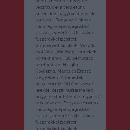
hentesmesterei, hogy ne
veszítsük el a területünk
autentikus hagyományainak
varázsát. Fogyasztóinknak
minőségi alapanyagokból
készült, egyedi és klasszikus
fűszerekkel ízesített
termékeket kínálunk. Vezérlő
mottónk: „Minőségi termékek,
korrekt áron!” 20 bemutató
üzletünk van Hargita,
Kovászna, Maros és Brassó
megyében. A Benedek
húsüzem már 30 éve szívvel-
lélekkel készíti hústermékeit,
hogy felejthetetlenné tegye az
étkezéseket. Fogyasztóinknak
minőségi alapanyagokból
készült, egyedi és klasszikus
fűszerekkel ízesített
termékeket kínálunk.