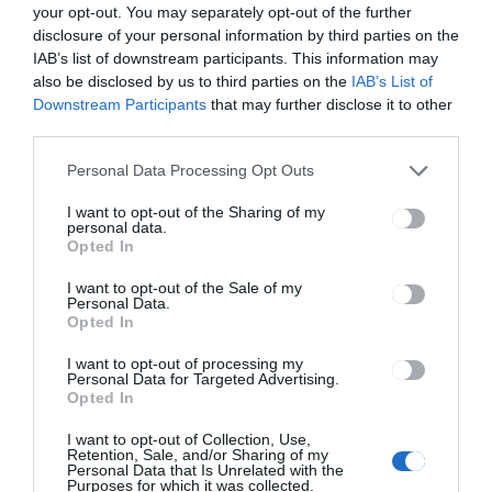
vásárlók, akik szeretik
your opt-out. You may separately opt-out of the further
termékeinket. Ez a közösség
disclosure of your personal information by third parties on the
mindent megtesz, hogy a
IAB’s list of downstream participants. This information may
lehető legízletesebb és
also be disclosed by us to third parties on the
IAB’s List of
legegészségesebb falatok
Downstream Participants
that may further disclose it to other
third parties.
kerüljenek a családok asztalára.
Gordon – hogy az étkezés
Personal Data Processing Opt Outs
legyen igazi!
Mi a
Gránit Bank
nál hisszük,
I want to opt-out of the Sharing of my
personal data.
hogy a bankolás lehet
Opted In
egyszerre korszerű, kényelmes
és fenntartható. Magyar
I want to opt-out of the Sale of my
Personal Data.
tulajdonú digitális bankként
Opted In
célunk, hogy ügyfeleink
számára a legmodernebb,
I want to opt-out of processing my
teljesen online pénzügyi
Personal Data for Targeted Advertising.
Opted In
megoldásokat nyújtsuk –
legyen szó számlanyitásról,
I want to opt-out of Collection, Use,
átutalásról vagy
Retention, Sale, and/or Sharing of my
Personal Data that Is Unrelated with the
hitelügyintézésről. A fejlett
Purposes for which it was collected.