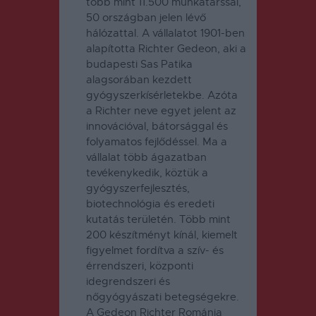
több mint 11.500 munkatárssal,
50 országban jelen lévő
hálózattal. A vállalatot 1901-ben
alapította Richter Gedeon, aki a
budapesti Sas Patika
alagsorában kezdett
gyógyszerkísérletekbe. Azóta
a Richter neve egyet jelent az
innovációval, bátorsággal és
folyamatos fejlődéssel. Ma a
vállalat több ágazatban
tevékenykedik, köztük a
gyógyszerfejlesztés,
biotechnológia és eredeti
kutatás területén. Több mint
200 készítményt kínál, kiemelt
figyelmet fordítva a szív- és
érrendszeri, központi
idegrendszeri és
nőgyógyászati betegségekre.
A Gedeon Richter Románia