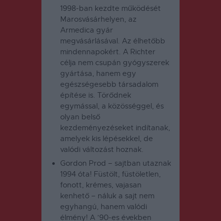
1998-ban kezdte működését
Marosvásárhelyen, az
Armedica gyár
megvásárlásával. Az élhetőbb
mindennapokért. A Richter
célja nem csupán gyógyszerek
gyártása, hanem egy
egészségesebb társadalom
építése is. Törődnek
egymással, a közösséggel, és
olyan belső
kezdeményezéseket indítanak,
amelyek kis lépésekkel, de
valódi változást hoznak.
Gordon Prod
– sajtban utaznak
1994 óta! Füstölt, füstöletlen,
fonott, krémes, vajasan
kenhető – náluk a sajt nem
egyhangú, hanem valódi
élmény! A ’90-es években