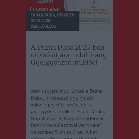
DUMA DUBA
,
HÍRLISTA
2025.11.28.
KRISTÓ ÁKOS
A Duma Duba 2025-ben
utolsó útjára indul: irány
Gyergyószentmiklós!
Idén utoljára indul útnak a Duma
Duba, méghozzá egy igazán
különleges célállomás felé: a
gyergyószentmiklósi Szent Miklós
Napok és a 14. Kárpát-medencei
Disznótoros Fesztivál vár minket
december 5-én és 6-án. A két
napon teljes csapattal leszünk