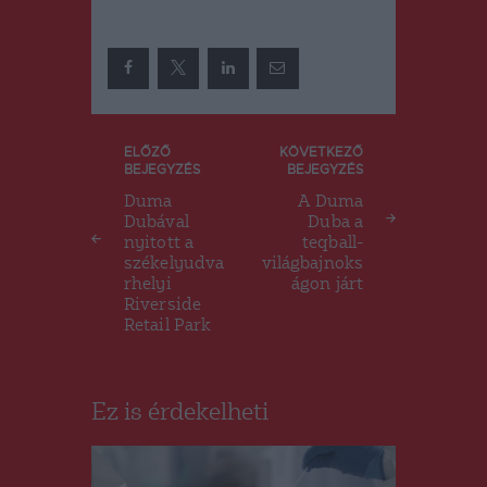
Bejegyzés
ELŐZŐ
KÖVETKEZŐ
BEJEGYZÉS
BEJEGYZÉS
navigáció
Duma
A Duma
Dubával
Duba a
nyitott a
teqball-
székelyudva
világbajnoks
rhelyi
ágon járt
Riverside
Retail Park
Ez is érdekelheti