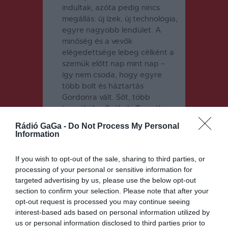
indultak, azóta pedig nincs
megállás: új ízek, új technológia,
egyre nagyobb lendület. A
minőség és a vevők
elégedettsége lebeg célként a
szemük előtt nap mint nap –
így nem csoda, hogy egyre
több bolt és háztartás
Gordonra vált. Sőt, több
termékük a Székely Termék
védjegyet is megkapta már! A
Rádió GaGa -
Do Not Process My Personal
tulajdonosok vallják, hogy a
Information
Gordon nemcsak egy családi
vállalkozás, hanem nagy
If you wish to opt-out of the sale, sharing to third parties, or
közösség, amelyet emberek
processing of your personal or sensitive information for
alkotnak. „Emberek, akik a
targeted advertising by us, please use the below opt-out
gyárban dolgoznak, akik a
section to confirm your selection. Please note that after your
háztáji farmokon
opt-out request is processed you may continue seeing
szorgoskodnak és biztosítják a
interest-based ads based on personal information utilized by
legízletesebb tejet, és azok a
us or personal information disclosed to third parties prior to