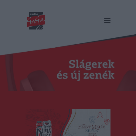
RÁDIÓ GAGA
Slágerek és új zenék
Főoldal
Műsorok
Hírlista
Duma Duba
Podcast és videók
Stáb
Galéria
Kapcsolat
RO