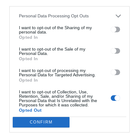
third parties.
Personal Data Processing Opt Outs
Boros Viktória egy újabb Blansh
I want to opt-out of the Sharing of my
cukrászdát nyitott
personal data.
Székelyudvarhelyen, ezúttal a
Opted In
Riverside Retail Parkban
I want to opt-out of the Sale of my
Personal Data.
Opted In
I want to opt-out of processing my
Personal Data for Targeted Advertising.
Opted In
I want to opt-out of Collection, Use,
Retention, Sale, and/or Sharing of my
Personal Data that Is Unrelated with the
Purposes for which it was collected.
Opted Out
Románia első hivatalos DRK boltját
CONFIRM
nyitotta meg Katona Lóránt a
Riversideban