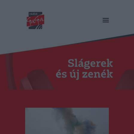
RÁDIÓ GAGA
Slágerek és új zenék
Főoldal
Műsorok
Hírlista
Duma Duba
Podcast és videók
Stáb
Galéria
Kapcsolat
RO