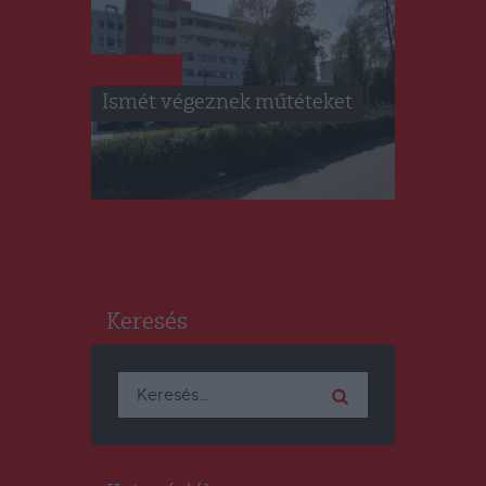
HÍRLISTA
Ismét végeznek műtéteket
Keresés
Keresés: