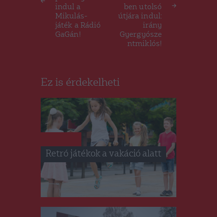
indul a
ben utolsó
Mikulás-
útjára indul:
játék a Rádió
irány
GaGán!
Gyergyósze
ntmiklós!
Ez is érdekelheti
HÍRLISTA
Retró játékok a vakáció alatt