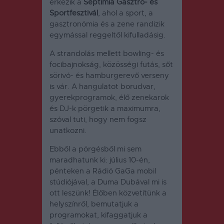
érkezik a
Septimia Gasztro- és
Sportfesztivál
, ahol a sport, a
gasztronómia és a zene randizik
egymással reggeltől kifulladásig.
A strandolás mellett bowling- és
focibajnokság, közösségi futás, sőt
sörivó- és hamburgerevő verseny
is vár. A hangulatot borudvar,
gyerekprogramok, élő zenekarok
és DJ-k pörgetik a maximumra,
szóval tuti, hogy nem fogsz
unatkozni.
Ebből a pörgésből mi sem
maradhatunk ki: július 10-én,
pénteken a Rádió GaGa mobil
stúdiójával, a Duma Dubával mi is
ott leszünk! Élőben közvetítünk a
helyszínről, bemutatjuk a
programokat, kifaggatjuk a