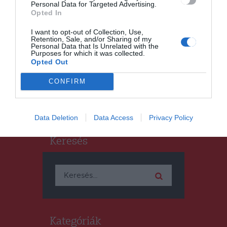
Personal Data for Targeted Advertising.
Opted In
HÁROMSZÉK
HÍRLISTA
,
I want to opt-out of Collection, Use,
Veszélyes lehet a strand,
Retention, Sale, and/or Sharing of my
ezért vannak a szabályok!
Personal Data that Is Unrelated with the
Purposes for which it was collected.
Opted Out
CONFIRM
Data Deletion
Data Access
Privacy Policy
Keresés
Keresés:
Kategóriák