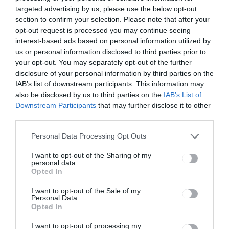
targeted advertising by us, please use the below opt-out
Magyari
Nemzetközi
nyílt napja
Fogathajtó
section to confirm your selection. Please note that after your
Csíkszeredá
Versenyről!
opt-out request is processed you may continue seeing
ban!
interest-based ads based on personal information utilized by
us or personal information disclosed to third parties prior to
your opt-out. You may separately opt-out of the further
disclosure of your personal information by third parties on the
Ez is érdekelheti
IAB’s list of downstream participants. This information may
also be disclosed by us to third parties on the
IAB’s List of
Downstream Participants
that may further disclose it to other
third parties.
GYERGYÓSZÉK
HÍRLISTA
,
Personal Data Processing Opt Outs
Februártól drágább
gázszámlákra számíthatnak a
I want to opt-out of the Sharing of my
personal data.
gyergyószentmiklósiak
Opted In
I want to opt-out of the Sale of my
Personal Data.
Opted In
I want to opt-out of processing my