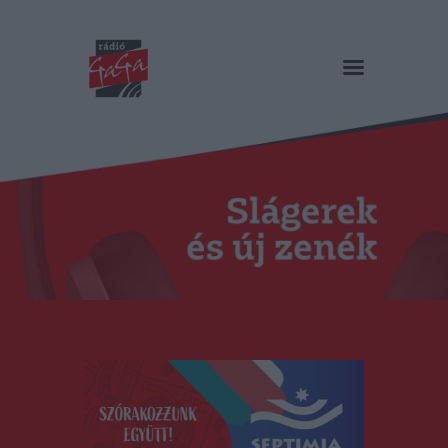
RÁDIÓ GAGA
Slágerek és új zenék
Főoldal
Műsorok
Hírlista
Duma Duba
Podcast és videók
Stáb
Galéria
Kapcsolat
RO