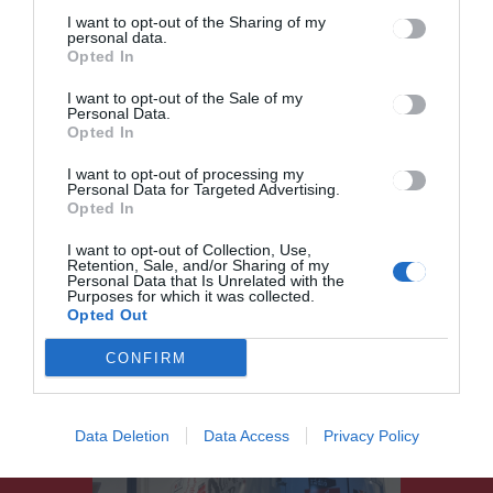
I want to opt-out of the Sharing of my
personal data.
Opted In
I want to opt-out of the Sale of my
Personal Data.
Opted In
I want to opt-out of processing my
Personal Data for Targeted Advertising.
Opted In
I want to opt-out of Collection, Use,
Retention, Sale, and/or Sharing of my
A NyárON Szeredán
Personal Data that Is Unrelated with the
indítottuk nyári
Purposes for which it was collected.
Opted Out
fesztiválturnénkat
CONFIRM
DUMA DUBA 2024
2024.06.24.
Data Deletion
Data Access
Privacy Policy