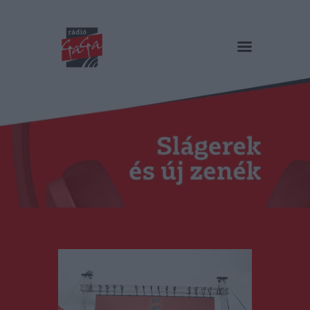
RÁDIÓ GAGA
Slágerek és új zenék
Főoldal
Műsorok
Hírlista
Duma Duba
Podcast és videók
Stáb
Galéria
Kapcsolat
RO