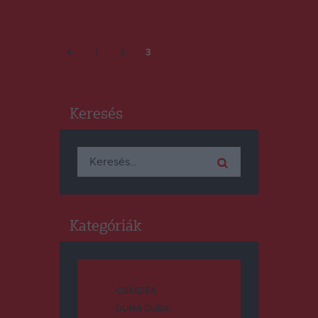
Bejegyzések
PAGE
1
PAGE
2
PAGE
3
<
lapozása
Keresés
Keresés:
Kategóriák
CSÍKSZÉK
DUMA DUBA