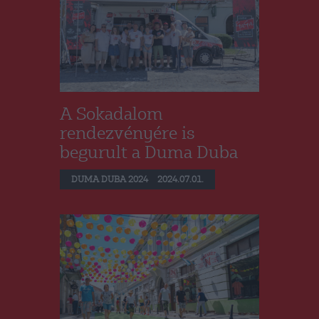
A Sokadalom
rendezvényére is
begurult a Duma Duba
DUMA DUBA 2024
2024.07.01.