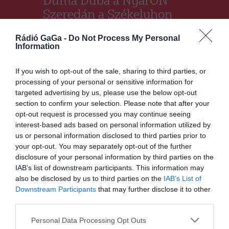
Duma Duba a NyárON
Szeredán a Székelyhon
szemszögéből
Rádió GaGa -
Do Not Process My Personal
Information
DUMA DUBA 2024
2024.06.27.
If you wish to opt-out of the sale, sharing to third parties, or
processing of your personal or sensitive information for
targeted advertising by us, please use the below opt-out
section to confirm your selection. Please note that after your
opt-out request is processed you may continue seeing
interest-based ads based on personal information utilized by
us or personal information disclosed to third parties prior to
your opt-out. You may separately opt-out of the further
disclosure of your personal information by third parties on the
IAB’s list of downstream participants. This information may
also be disclosed by us to third parties on the
IAB’s List of
A Sokadalomra utazunk
Downstream Participants
that may further disclose it to other
a Duma Dubával
third parties.
DUMA DUBA 2024
2024.06.27.
Personal Data Processing Opt Outs