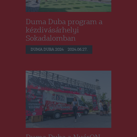
Duma Duba program a
kézdivásárhelyi
Sokadalomban
DUMA DUBA 2024
2024.06.27.