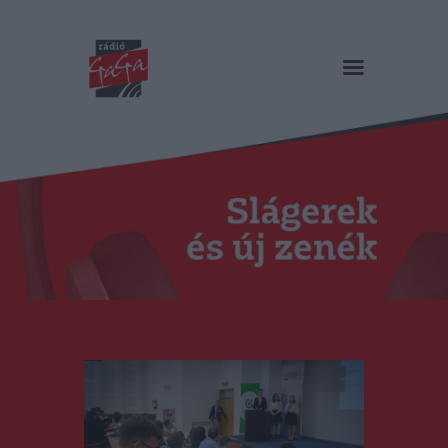
RÁDIÓ GAGA
Slágerek és új zenék
Főoldal
Műsorok
Hírlista
Duma Duba
Podcast és videók
Stáb
Galéria
Kapcsolat
RO