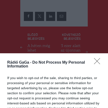
Bejegyzés
ELŐZŐ
KÖVETKEZŐ
BEJEGYZÉS
BEJEGYZÉS
navigáció
A héten még
3 ezer alatt
lehet
az újonnan
adományoz
igazolt
ni
fertőzöttek
Rádió GaGa -
Do Not Process My Personal
száma az
Information
országban
If you wish to opt-out of the sale, sharing to third parties, or
processing of your personal or sensitive information for
Ez is érdekelheti
targeted advertising by us, please use the below opt-out
section to confirm your selection. Please note that after your
opt-out request is processed you may continue seeing
interest-based ads based on personal information utilized by