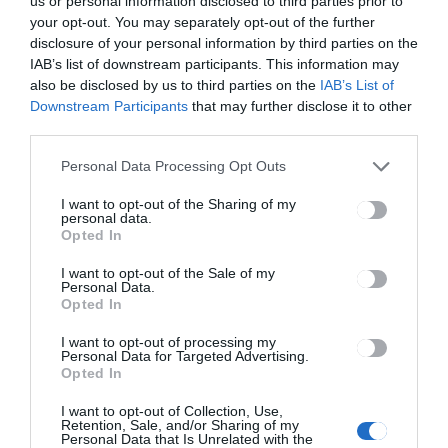
us or personal information disclosed to third parties prior to
HÍRLISTA
your opt-out. You may separately opt-out of the further
Ezen a héten kezdődik a
disclosure of your personal information by third parties on the
IAB’s list of downstream participants. This information may
hatodik osztályosok országos
also be disclosed by us to third parties on the
IAB’s List of
tudásfelmérője
Downstream Participants
that may further disclose it to other
third parties.
Personal Data Processing Opt Outs
I want to opt-out of the Sharing of my
personal data.
Opted In
HÍRLISTA
I want to opt-out of the Sale of my
Personal Data.
Már 436-an hunytak el a
Opted In
megyében
I want to opt-out of processing my
Personal Data for Targeted Advertising.
Opted In
I want to opt-out of Collection, Use,
Retention, Sale, and/or Sharing of my
Personal Data that Is Unrelated with the