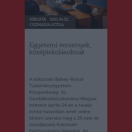
HÍRLISTA
2021.04.22.
CSIZMADIA ATTILA
Egyetemi versenyek,
középiskolásoknak
A kolozsvári Babeș–Bolyai
Tudományegyetem
Közgazdaság- és
Gazdálkodástudományi Magyar
Intézete április 24-én a tavalyi
évhez hasonlóan ismét online
térben szervezi meg a 25 ezer lej
összdíjazású Kolozsvári
Esettanulmány Napokat. Az