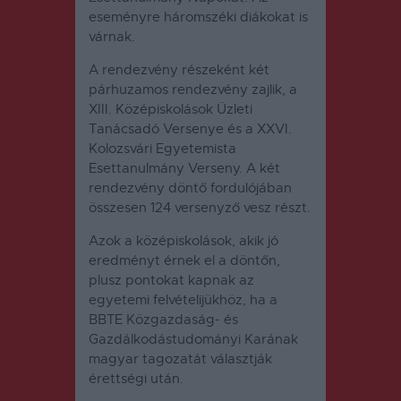
eseményre háromszéki diákokat is
várnak.
A rendezvény részeként két
párhuzamos rendezvény zajlik, a
XIII. Középiskolások Üzleti
Tanácsadó Versenye és a XXVI.
Kolozsvári Egyetemista
Esettanulmány Verseny. A két
rendezvény döntő fordulójában
összesen 124 versenyző vesz részt.
Azok a középiskolások, akik jó
eredményt érnek el a döntőn,
plusz pontokat kapnak az
egyetemi felvételijükhöz, ha a
BBTE Közgazdaság- és
Gazdálkodástudományi Karának
magyar tagozatát választják
érettségi után.