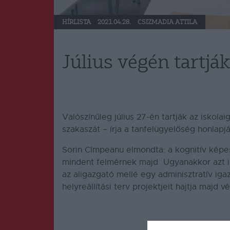
HÍRLISTA
2021.04.28.
CSIZMADIA ATTILA
Július végén tartják
Valószínűleg július 27-én tartják az iskola
szakaszát – írja a tanfelügyelőség honlapjá
Sorin Cîmpeanu elmondta: a kognitív képe
mindent felmérnek majd Ugyanakkor azt is 
az aligazgató mellé egy adminisztratív ig
helyreállítási terv projektjeit hajtja majd v