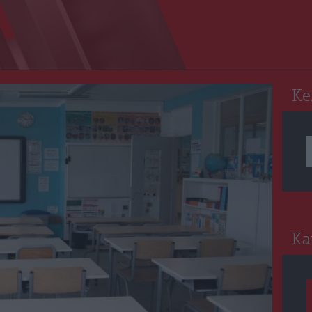
RO
Ke
Ka