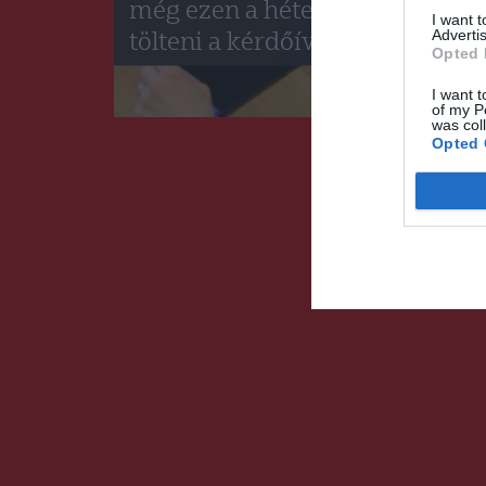
még ezen a héten ki lehet
I want 
Advertis
tölteni a kérdőíveket
Opted 
I want t
of my P
was col
Opted 