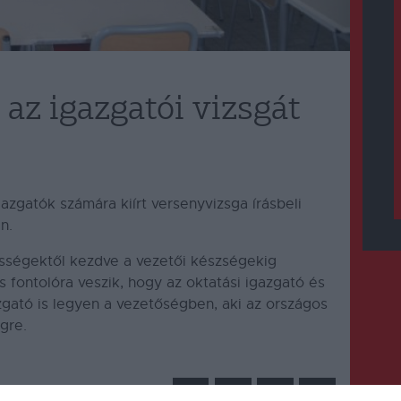
 az igazgatói vizsgát
igazgatók számára kiírt versenyvizsga írásbeli
n.
sségektől kezdve a vezetői készségekig
fontolóra veszik, hogy az oktatási igazgató és
azgató is legyen a vezetőségben, aki az országos
égre.