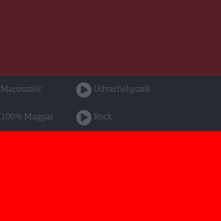
Marosszék
Udvarhelyszék
100% Magyar
Rock
Rádió GaGa Háromszék