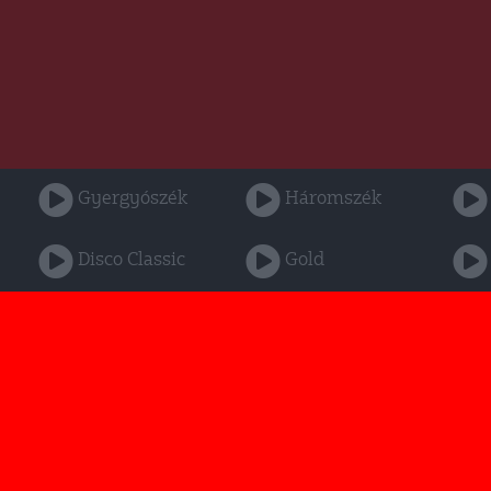
Gyergyószék
Háromszék
Disco Classic
Gold
Rádió GaGa Gyergyószék