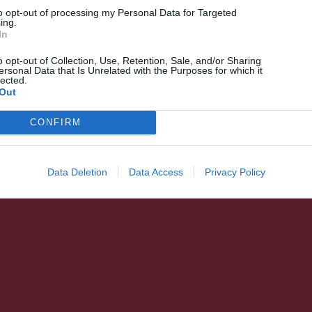
idén
to opt-out of processing my Personal Data for Targeted
ing.
In
o opt-out of Collection, Use, Retention, Sale, and/or Sharing
ersonal Data that Is Unrelated with the Purposes for which it
lected.
Out
CONFIRM
Data Deletion
Data Access
Privacy Policy