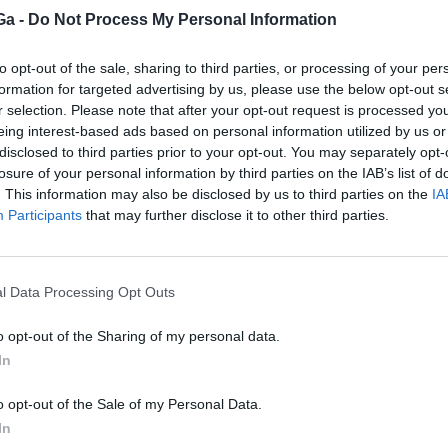
Ga -
Do Not Process My Personal Information
to opt-out of the sale, sharing to third parties, or processing of your per
KÖVETKEZŐ BEJEGYZÉS
formation for targeted advertising by us, please use the below opt-out s
Oltás és tesztelés a tanulásért
r selection. Please note that after your opt-out request is processed y
eing interest-based ads based on personal information utilized by us or
disclosed to third parties prior to your opt-out. You may separately opt-
losure of your personal information by third parties on the IAB’s list of
. This information may also be disclosed by us to third parties on the
IA
Participants
that may further disclose it to other third parties.
l Data Processing Opt Outs
o opt-out of the Sharing of my personal data.
In
HÍRLISTA
o opt-out of the Sale of my Personal Data.
Sokan terveznek nyaralást
In