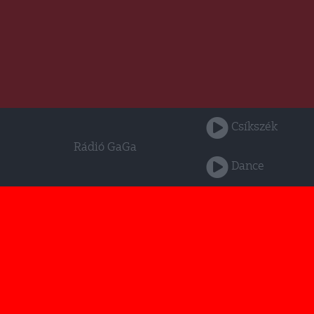
Csíkszék
Rádió GaGa
Dance
Rádió GaGa Csíkszék