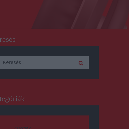
resés
Keresés:
tegóriák
CSÍKSZÉK