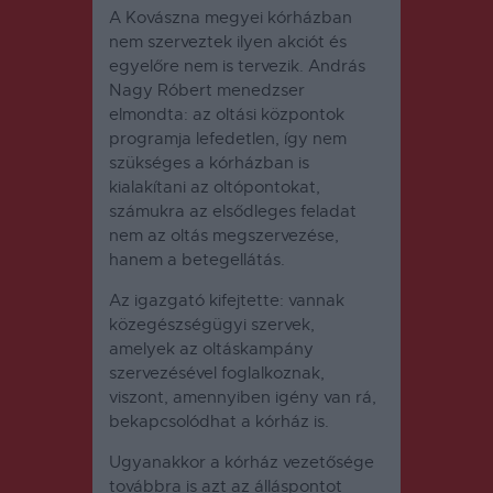
A Kovászna megyei kórházban
nem szerveztek ilyen akciót és
egyelőre nem is tervezik. András
Nagy Róbert menedzser
elmondta: az oltási központok
programja lefedetlen, így nem
szükséges a kórházban is
kialakítani az oltópontokat,
számukra az elsődleges feladat
nem az oltás megszervezése,
hanem a betegellátás.
Az igazgató kifejtette: vannak
közegészségügyi szervek,
amelyek az oltáskampány
szervezésével foglalkoznak,
viszont, amennyiben igény van rá,
bekapcsolódhat a kórház is.
Ugyanakkor a kórház vezetősége
továbbra is azt az álláspontot