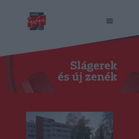
RÁDIÓ GAGA
Slágerek és új zenék
Főoldal
Műsorok
Hírlista
Duma Duba
Podcast és videók
Stáb
Galéria
Kapcsolat
RO