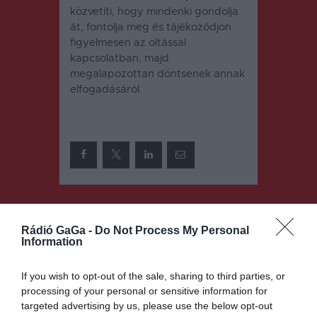
közvetíti, hogy mindenki gondolja
át, fontolja meg és tájékozódjon
figyelmesen az oltással
kapcsolatban, majd
megalapozottan döntsenek annak
elfogadásáról.
Bejegyzés
ELŐZŐ
KÖVETKEZŐ
BEJEGYZÉS
BEJEGYZÉS
navigáció
Rádió GaGa -
Do Not Process My Personal
Information
Állások a
Nyomot
szociális
hagyott a
ágazatban
város
If you wish to opt-out of the sale, sharing to third parties, or
szennyvizén
processing of your personal or sensitive information for
is a
targeted advertising by us, please use the below opt-out
járványhely