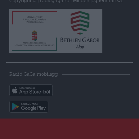
Copyright © | radiogaga.ro | Minden jog fenntartva.
Rádió GaGa mobilapp