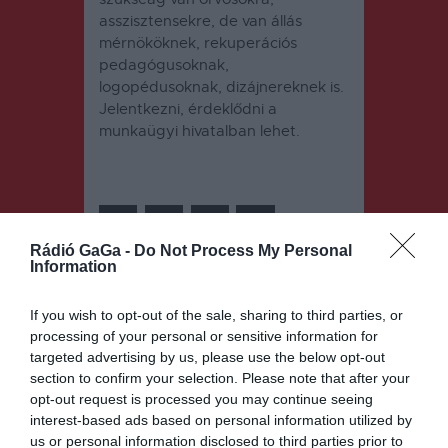
asszisztensekre, de van állás
mérnököknek, rekuperációs
pedagógusoknak,
logopédusoknak, dizájnereknek is.
Jelentkezni, érdeklődni a
munkaügyi hivatalban lehet.
Rádió GaGa -
Do Not Process My Personal
Information
Bejegyzés
ELŐZŐ
KÖVETKEZŐ
If you wish to opt-out of the sale, sharing to third parties, or
BEJEGYZÉS
BEJEGYZÉS
navigáció
processing of your personal or sensitive information for
Sportpályák
Ellenőrizhet
targeted advertising by us, please use the below opt-out
at bővítenek
ő, hogy
section to confirm your selection. Please note that after your
Sepsiszentg
biztosította
opt-out request is processed you may continue seeing
yörgyön
k vagyunk-e
interest-based ads based on personal information utilized by
us or personal information disclosed to third parties prior to