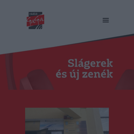
RÁDIÓ GAGA
Slágerek és új zenék
Főoldal
Műsorok
Hírlista
Duma Duba
Podcast és videók
Stáb
Galéria
Kapcsolat
RO