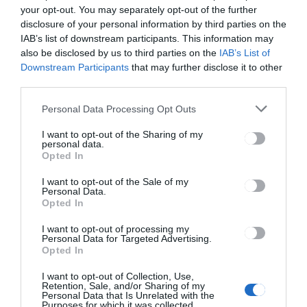
your opt-out. You may separately opt-out of the further
Ez is érdekelheti
disclosure of your personal information by third parties on the
IAB’s list of downstream participants. This information may
also be disclosed by us to third parties on the
IAB’s List of
Downstream Participants
that may further disclose it to other
third parties.
HÍRLISTA
Personal Data Processing Opt Outs
Megszűnt a Marosvásárhely
és az egyiptomi üdülőhely
I want to opt-out of the Sharing of my
közötti repülőjárat
personal data.
Opted In
I want to opt-out of the Sale of my
Personal Data.
Opted In
HÍRLISTA
I want to opt-out of processing my
Szent György Napok egyik
Personal Data for Targeted Advertising.
kiemelkedő eseménye volt a
Opted In
Pro Urbe díjátadás
I want to opt-out of Collection, Use,
Retention, Sale, and/or Sharing of my
Personal Data that Is Unrelated with the
Purposes for which it was collected.