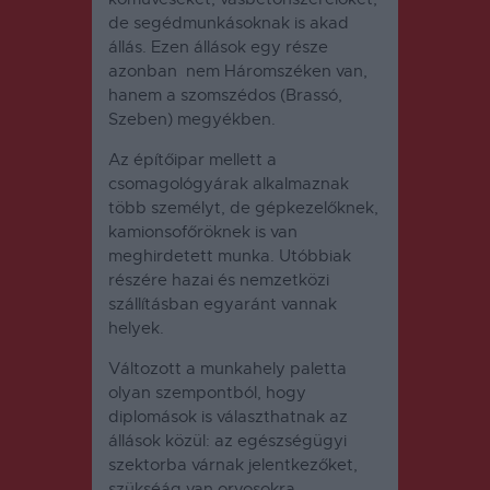
de segédmunkásoknak is akad
állás. Ezen állások egy része
azonban nem Háromszéken van,
hanem a szomszédos (Brassó,
Szeben) megyékben.
Az építőipar mellett a
csomagológyárak alkalmaznak
több személyt, de gépkezelőknek,
kamionsofőröknek is van
meghirdetett munka. Utóbbiak
részére hazai és nemzetközi
szállításban egyaránt vannak
helyek.
Változott a munkahely paletta
olyan szempontból, hogy
diplomások is választhatnak az
állások közül: az egészségügyi
szektorba várnak jelentkezőket,
szükséág van orvosokra,