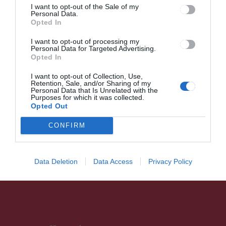
I want to opt-out of the Sale of my
Personal Data.
Kiállítás a központban
Opted In
I want to opt-out of processing my
Personal Data for Targeted Advertising.
Opted In
I want to opt-out of Collection, Use,
Retention, Sale, and/or Sharing of my
Personal Data that Is Unrelated with the
Purposes for which it was collected.
Opted Out
GYERGYÓSZÉK
HÍRLISTA
,
Pályázatíró képzést tartanak
CONFIRM
Hargita megyében
Data Deletion
Data Access
Privacy Policy