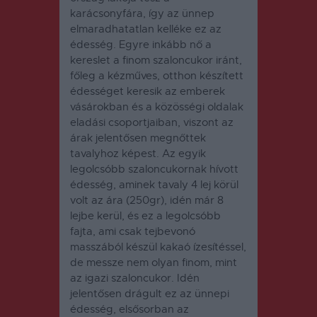
karácsonyfára, így az ünnep
elmaradhatatlan kelléke ez az
édesség. Egyre inkább nő a
kereslet a finom szaloncukor iránt,
főleg a kézműves, otthon készített
édességet keresik az emberek
vásárokban és a közösségi oldalak
eladási csoportjaiban, viszont az
árak jelentősen megnőttek
tavalyhoz képest. Az egyik
legolcsóbb szaloncukornak hívott
édesség, aminek tavaly 4 lej körül
volt az ára (250gr), idén már 8
lejbe kerül, és ez a legolcsóbb
fajta, ami csak tejbevonó
masszából készül kakaó ízesítéssel,
de messze nem olyan finom, mint
az igazi szaloncukor. Idén
jelentősen drágult ez az ünnepi
édesség, elsősorban az