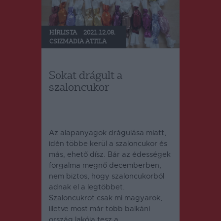
HÍRLISTA
2021.12.08.
CSIZMADIA ATTILA
Sokat drágult a
szaloncukor
Az alapanyagok drágulása miatt,
idén többe kerül a szaloncukor és
más, ehető dísz. Bár az édességek
forgalma megnő decemberben,
nem biztos, hogy szaloncukorból
adnak el a legtöbbet.
Szaloncukrot csak mi magyarok,
illetve most már több balkáni
ország lakója tesz a