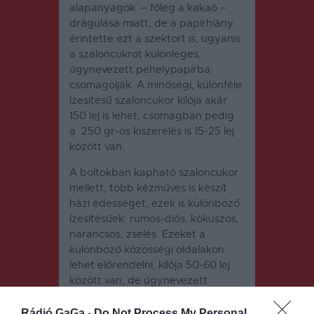
alapanyagok – főleg a kakaó –
drágulása miatt, de a papírhiány
érintette ezt a szektort is, ugyanis
a szaloncukrot különleges,
úgynevezett pehelypapírba
csomagolják. A minőségi, különféle
ízesítésű szaloncukor kilója akár
150 lej is lehet, csomagban pedig
a 250 gr-os kiszerelés is 15-25 lej
között van.
A boltokban kapható szaloncukor
mellett, több kézműves is készít
házi édességet, ezek is különböző
ízesítésűek: rumos-diós, kókuszos,
narancsos, zselés. Ezeket a
különböző közösségi oldalakon
lehet előrendelni, kilója 50-60 lej
között van, de úgynevezett
figurákat is készítenek cukorból és
szörpből, ezek kilója 40-50 lej.
Rádió GaGa -
Do Not Process My Personal