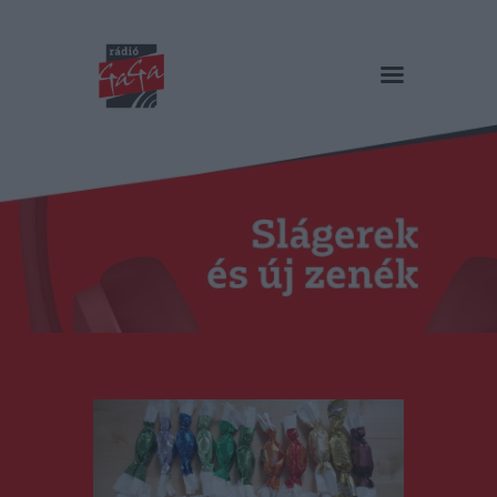
RÁDIÓ GAGA
Slágerek és új zenék
Főoldal
Műsorok
Hírlista
Duma Duba
Podcast és videók
Stáb
Galéria
Kapcsolat
RO