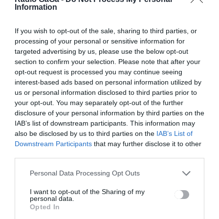
Information
If you wish to opt-out of the sale, sharing to third parties, or
processing of your personal or sensitive information for
targeted advertising by us, please use the below opt-out
section to confirm your selection. Please note that after your
opt-out request is processed you may continue seeing
Bejegyzés
ELŐZŐ
KÖVETKEZŐ
interest-based ads based on personal information utilized by
BEJEGYZÉS
BEJEGYZÉS
us or personal information disclosed to third parties prior to
navigáció
your opt-out. You may separately opt-out of the further
Belakták a
Egy pozitív
disclosure of your personal information by third parties on the
családi
nyálteszt
otthonokat
IAB’s list of downstream participants. This information may
also be disclosed by us to third parties on the
IAB’s List of
Downstream Participants
that may further disclose it to other
third parties.
Ez is érdekelheti
Personal Data Processing Opt Outs
I want to opt-out of the Sharing of my
personal data.
Opted In
HÍRLISTA