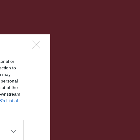
sonal or
ection to
ou may
 personal
out of the
 downstream
B’s List of