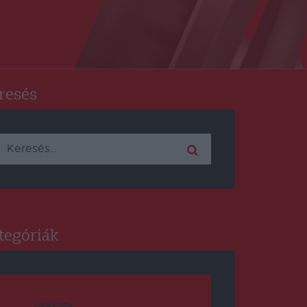
resés
Keresés:
tegóriák
CSÍKSZÉK