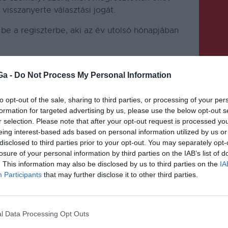
visszanyerte választási jogát.
be a regiszterbe, aki az év utolsó hónapjában
asztói névjegyzékben szereplő személyek közül
 769.243 polgár pedig külföldön lakik.
Ga -
Do Not Process My Personal Information
to opt-out of the sale, sharing to third parties, or processing of your per
formation for targeted advertising by us, please use the below opt-out s
r selection. Please note that after your opt-out request is processed y
eing interest-based ads based on personal information utilized by us or
disclosed to third parties prior to your opt-out. You may separately opt-
losure of your personal information by third parties on the IAB’s list of
KÖVETKEZŐ BEJEGYZÉS
. This information may also be disclosed by us to third parties on the
IA
Év eleji áremelkedések
Participants
that may further disclose it to other third parties.
l Data Processing Opt Outs