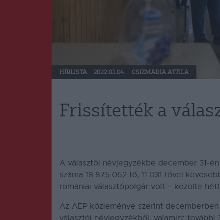
HÍRLISTA
2022.01.04.
CSIZMADIA ATTILA
Frissítették a vála
A választói névjegyzékbe december 31-én 
száma 18.875.052 fő, 11.031 fővel kevese
romániai választópolgár volt – közölte hét
Az AEP közleménye szerint decemberben el
választói névjegyzékből, valamint további