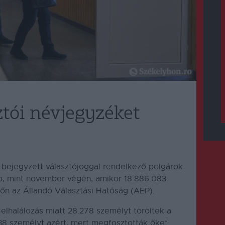
sztói névjegyzéket
bejegyzett választójoggal rendelkező polgárok
bb, mint november végén, amikor 18.886.083
főn az Állandó Választási Hatóság (AEP).
halálozás miatt 28.278 személyt töröltek a
 38 személyt azért, mert megfosztották őket