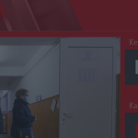
RO
Ke
Ka