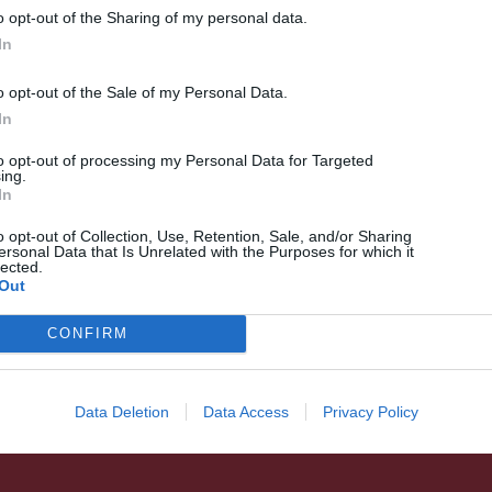
o opt-out of the Sharing of my personal data.
In
o opt-out of the Sale of my Personal Data.
In
to opt-out of processing my Personal Data for Targeted
ing.
In
HÍRLISTA
Létrejött a moduláris
o opt-out of Collection, Use, Retention, Sale, and/or Sharing
ersonal Data that Is Unrelated with the Purposes for which it
felmérő-központ
lected.
Out
CONFIRM
Data Deletion
Data Access
Privacy Policy