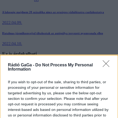
Bejegyzés
előző
A lakosság majdnem 28 százaléka nincs az országos vízhálózatra csatlakoztatva
bejegyzés
navigáció
2022.04.09.
Következő
Hatalmas járműkonvojjal tiltakoztak az autópálya tervezett nyomvonala ellen
bejegyzés
2022.04.10.
Ez is érdekelheti
Rádió GaGa -
Do Not Process My Personal
Hírlista
Information
Elkezdődött a Délutáni Oktatási Program
If you wish to opt-out of the sale, sharing to third parties, or
processing of your personal or sensitive information for
targeted advertising by us, please use the below opt-out
Hírlista
section to confirm your selection. Please note that after your
opt-out request is processed you may continue seeing
Virág helyett adományokat várnak
interest-based ads based on personal information utilized by
us or personal information disclosed to third parties prior to