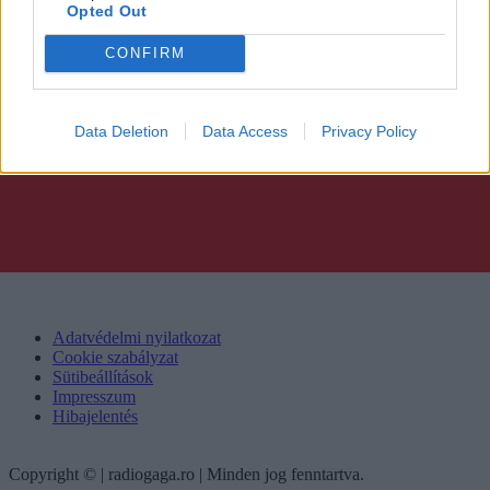
Opted Out
CONFIRM
Data Deletion
Data Access
Privacy Policy
Adatvédelmi nyilatkozat
Cookie szabályzat
Sütibeállítások
Impresszum
Hibajelentés
Copyright © | radiogaga.ro | Minden jog fenntartva.