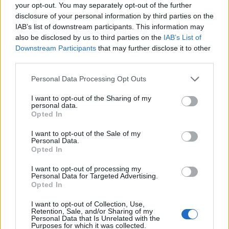
your opt-out. You may separately opt-out of the further
disclosure of your personal information by third parties on the
Keresés
IAB’s list of downstream participants. This information may
Keresés:
also be disclosed by us to third parties on the
IAB’s List of
Downstream Participants
that may further disclose it to other
Kategóriák
third parties.
Csíkszék
Personal Data Processing Opt Outs
Duma Duba
Duma Duba 2024
I want to opt-out of the Sharing of my
Duma Duba 2026
personal data.
Gyergyószék
Opted In
Háromszék
Hírlista
I want to opt-out of the Sale of my
Personal Data.
Marosszék
Opted In
Udvarhelyszék
I want to opt-out of processing my
Personal Data for Targeted Advertising.
Opted In
I want to opt-out of Collection, Use,
Retention, Sale, and/or Sharing of my
Personal Data that Is Unrelated with the
Purposes for which it was collected.