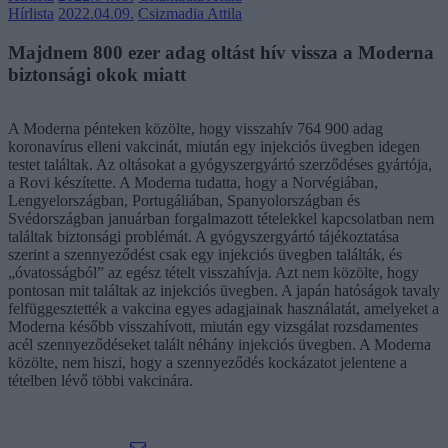
Hírlista
2022.04.09.
Csizmadia Attila
Majdnem 800 ezer adag oltást hív vissza a Moderna
biztonsági okok miatt
A Moderna pénteken közölte, hogy visszahív 764 900 adag
koronavírus elleni vakcinát, miután egy injekciós üvegben idegen
testet találtak. Az oltásokat a gyógyszergyártó szerződéses gyártója,
a Rovi készítette. A Moderna tudatta, hogy a Norvégiában,
Lengyelországban, Portugáliában, Spanyolországban és
Svédországban januárban forgalmazott tételekkel kapcsolatban nem
találtak biztonsági problémát. A gyógyszergyártó tájékoztatása
szerint a szennyeződést csak egy injekciós üvegben találták, és
„óvatosságból” az egész tételt visszahívja. Azt nem közölte, hogy
pontosan mit találtak az injekciós üvegben. A japán hatóságok tavaly
felfüggesztették a vakcina egyes adagjainak használatát, amelyeket a
Moderna később visszahívott, miután egy vizsgálat rozsdamentes
acél szennyeződéseket talált néhány injekciós üvegben. A Moderna
közölte, nem hiszi, hogy a szennyeződés kockázatot jelentene a
tételben lévő többi vakcinára.