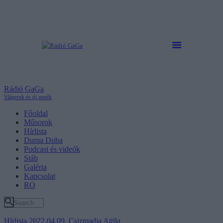
Rádió GaGa
Slágerek és új zenék
Főoldal
Műsorok
Hírlista
Duma Duba
Podcast és videók
Stáb
Galéria
Kapcsolat
RO
Hírlista
2022.04.09.
Csizmadia Attila