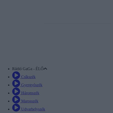
Rádió GaGa mobilapp
Rádió GaGa
- ÉLŐ
Csíkszék
Gyergyószék
Háromszék
Marosszék
Udvarhelyszék