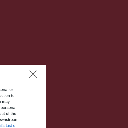
sonal or
ection to
ou may
 personal
out of the
 downstream
B’s List of