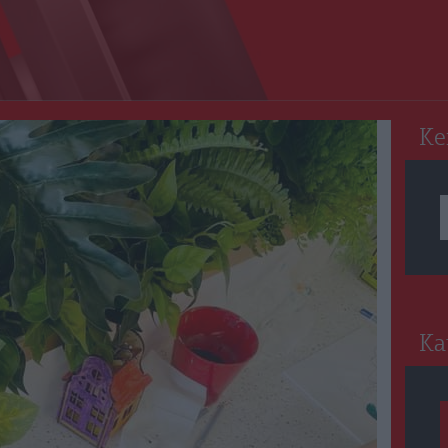
RO
Ke
Ka