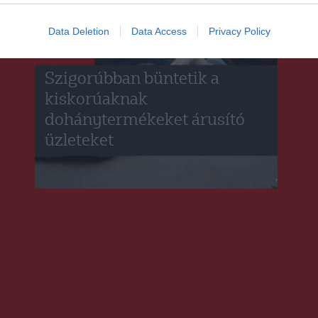
Data Deletion
Data Access
Privacy Policy
HÍRLISTA
Szigorúbban büntetik a
kiskorúaknak
dohánytermékeket árusító
üzleteket