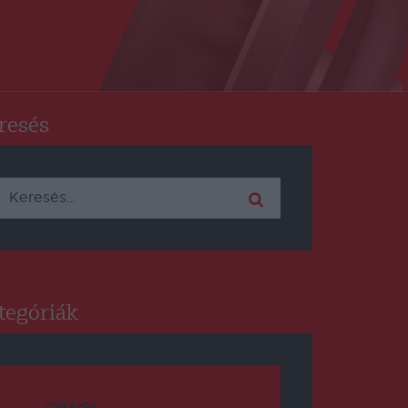
resés
Keresés:
tegóriák
CSÍKSZÉK