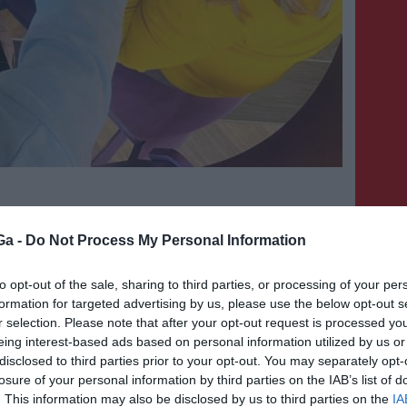
erekeknek
Ga -
Do Not Process My Personal Information
to opt-out of the sale, sharing to third parties, or processing of your per
formation for targeted advertising by us, please use the below opt-out s
nem tudja mit csináljon gyerekével, kire bízza
r selection. Please note that after your opt-out request is processed y
eing interest-based ads based on personal information utilized by us or
 Rosie’s Kreatív Kuckó, ahol Húsvét után
disclosed to third parties prior to your opt-out. You may separately opt-
eményre 5 és 11 év közötti gyerekeket várnak,
losure of your personal information by third parties on the IAB’s list of
6.30-ig. A gyerekek reggelit, ebédet és
. This information may also be disclosed by us to third parties on the
IA