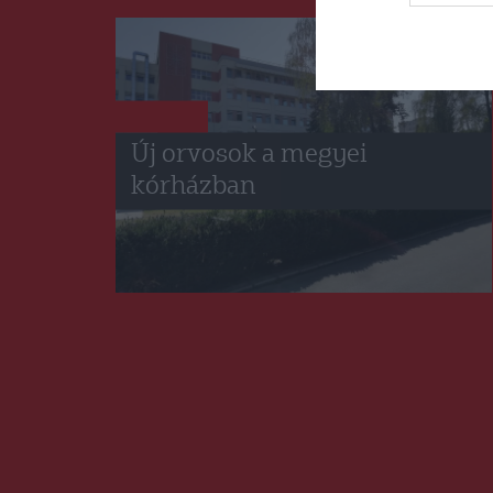
HÍRLISTA
Új orvosok a megyei
kórházban