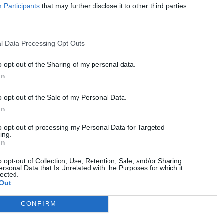
ak: barkácsolás, alkotás, sütés-főzés, úszás is
Participants
that may further disclose it to other third parties.
kezni a játszóház Facebook oldalán,
4 szám alatt vagy a
0733 558 503-as
l Data Processing Opt Outs
o opt-out of the Sharing of my personal data.
In
o opt-out of the Sale of my Personal Data.
In
KÖVETKEZŐ BEJEGYZÉS
to opt-out of processing my Personal Data for Targeted
Hogyan bánjunk a tinikkel?
ing.
In
o opt-out of Collection, Use, Retention, Sale, and/or Sharing
ersonal Data that Is Unrelated with the Purposes for which it
lected.
Out
CONFIRM