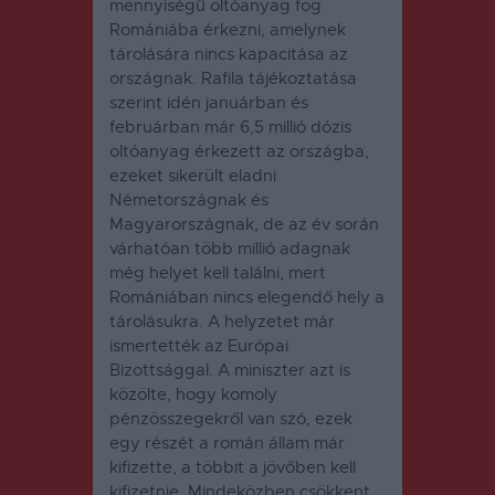
mennyiségű oltóanyag fog
Romániába érkezni, amelynek
tárolására nincs kapacitása az
országnak. Rafila tájékoztatása
szerint idén januárban és
februárban már 6,5 millió dózis
oltóanyag érkezett az országba,
ezeket sikerült eladni
Németországnak és
Magyarországnak, de az év során
várhatóan több millió adagnak
még helyet kell találni, mert
Romániában nincs elegendő hely a
tárolásukra. A helyzetet már
ismertették az Európai
Bizottsággal. A miniszter azt is
közölte, hogy komoly
pénzösszegekről van szó, ezek
egy részét a román állam már
kifizette, a többit a jövőben kell
kifizetnie. Mindeközben csökkent