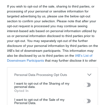
If you wish to opt-out of the sale, sharing to third parties, or
processing of your personal or sensitive information for
targeted advertising by us, please use the below opt-out
section to confirm your selection. Please note that after your
Bejegyzés
ELŐZŐ
KÖVETKEZŐ
BEJEGYZÉS
BEJEGYZÉS
opt-out request is processed you may continue seeing
navigáció
interest-based ads based on personal information utilized by
Sokan
Megdrágult
us or personal information disclosed to third parties prior to
kerültek
a víz
your opt-out. You may separately opt-out of the further
kórházba
disclosure of your personal information by third parties on the
Húsvétkor
IAB’s list of downstream participants. This information may
also be disclosed by us to third parties on the
IAB’s List of
Downstream Participants
that may further disclose it to other
Ez is érdekelheti
third parties.
Personal Data Processing Opt Outs
HÍRLISTA
I want to opt-out of the Sharing of my
personal data.
Magyar nemzeti színekkel
Opted In
világítja meg a brassói
I want to opt-out of the Sale of my
önkormányzat a város
Personal Data.