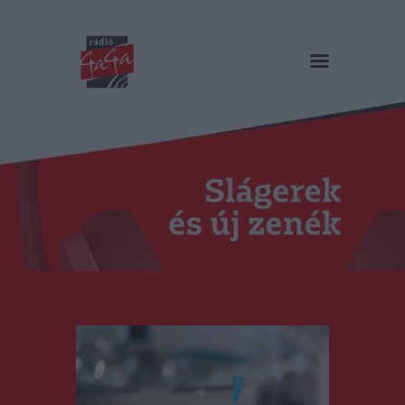
RÁDIÓ GAGA
Slágerek és új zenék
Főoldal
Műsorok
Hírlista
Duma Duba
Podcast és videók
Stáb
Galéria
Kapcsolat
RO