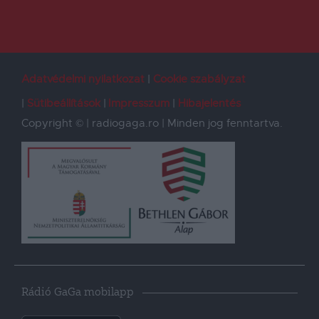
Adatvédelmi nyilatkozat
Cookie szabályzat
Sütibeállítások
Impresszum
Hibajelentés
Copyright © | radiogaga.ro | Minden jog fenntartva.
Rádió GaGa mobilapp