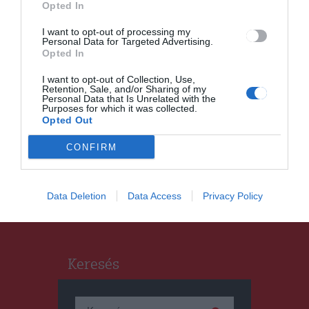
feliratát a Cenken
Opted In
I want to opt-out of processing my
Personal Data for Targeted Advertising.
Opted In
I want to opt-out of Collection, Use,
Retention, Sale, and/or Sharing of my
HÍRLISTA
Personal Data that Is Unrelated with the
Purposes for which it was collected.
Elindult a regisztráció az
Opted Out
iskoláknak
CONFIRM
Data Deletion
Data Access
Privacy Policy
Keresés
Keresés: