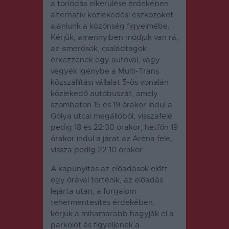
a torlódás elkerülése érdekében
alternatív közlekedési eszközöket
ajánlunk a közönség figyelmébe.
Kérjük, amennyiben módjuk van rá,
az ismerősök, családtagok
érkezzenek egy autóval, vagy
vegyék igénybe a Multi-Trans
közszállítási vállalat 5-ös vonalán
közlekedő autóbuszát, amely
szombaton 15 és 19 órakor indul a
Gólya utcai megállóból, visszafelé
pedig 18 és 22:30 órakor, hétfőn 19
órakor indul a járat az Aréna fele,
vissza pedig 22:10 órakor.
A kapunyitás az előadások előtt
egy órával történik, az előadás
lejárta után, a forgalom
tehermentesítés érdekében,
kérjük a mihamarabb hagyják el a
parkolót és figyeljenek a