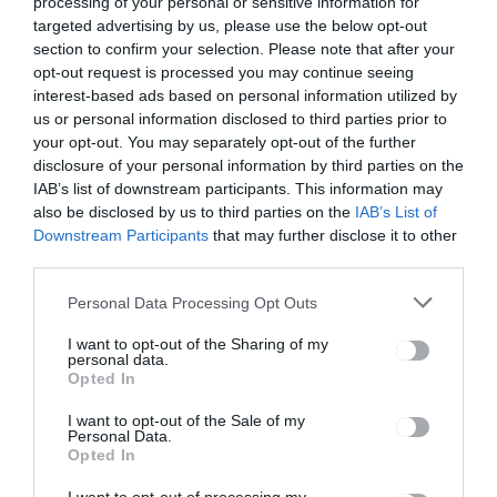
processing of your personal or sensitive information for
részesülnek
targeted advertising by us, please use the below opt-out
a szegény
section to confirm your selection. Please note that after your
családból
opt-out request is processed you may continue seeing
származó
interest-based ads based on personal information utilized by
diákok
us or personal information disclosed to third parties prior to
your opt-out. You may separately opt-out of the further
disclosure of your personal information by third parties on the
Ez is érdekelheti
IAB’s list of downstream participants. This information may
also be disclosed by us to third parties on the
IAB’s List of
Downstream Participants
that may further disclose it to other
third parties.
Personal Data Processing Opt Outs
HÍRLISTA
Szeptember közepén
I want to opt-out of the Sharing of my
personal data.
kezdődik az iskola
Opted In
I want to opt-out of the Sale of my
Personal Data.
Opted In