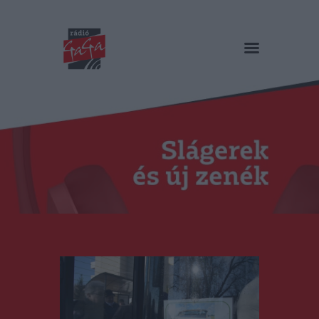
RÁDIÓ GAGA
Slágerek és új zenék
Főoldal
Műsorok
Hírlista
Duma Duba
Podcast és videók
Stáb
Galéria
Kapcsolat
RO