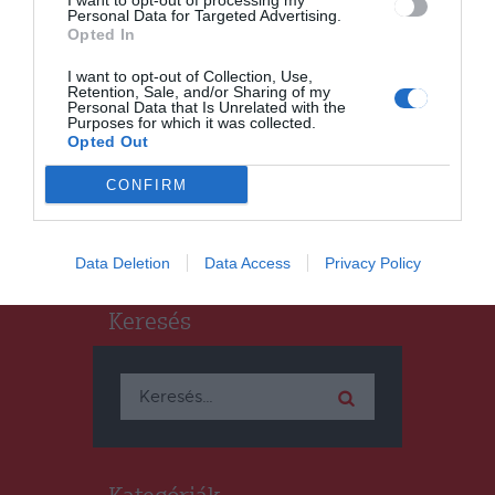
I want to opt-out of processing my
Personal Data for Targeted Advertising.
Opted In
GYERGYÓSZÉK
HÍRLISTA
,
Ezen a héten beindítják a
I want to opt-out of Collection, Use,
Retention, Sale, and/or Sharing of my
fűtésszolgáltatást
Personal Data that Is Unrelated with the
Purposes for which it was collected.
Gyergyószentmiklóson
Opted Out
CONFIRM
Data Deletion
Data Access
Privacy Policy
Keresés
Keresés: