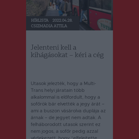
HÍRLISTA
2022.04.28.
CSIZMADIA ATTILA
Jelenteni kell a
kihágásokat – kéri a cég
Utasok jelezték, hogy a Multi-
Trans helyi járatain több
alkalommal is előfordult, hogy a
sofőrök bár elvették a jegy árát –
ami a buszon vásárolva duplája az
árnak – de jegyet nem adtak. A
felháborodott utasok szerint ez
nem jogos, a sofőr pedig azzal
védekezett, hogy “elfelejtette