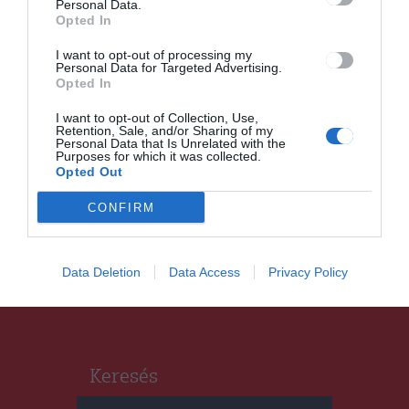
Personal Data.
Változékony, de az évszakhoz
Opted In
képest langyos idő várható a
következő két héten
I want to opt-out of processing my
Personal Data for Targeted Advertising.
Opted In
I want to opt-out of Collection, Use,
Retention, Sale, and/or Sharing of my
Personal Data that Is Unrelated with the
HÁROMSZÉK
HÍRLISTA
,
Purposes for which it was collected.
Opted Out
Sok állástalan már nem kap
segélyt
CONFIRM
Data Deletion
Data Access
Privacy Policy
Keresés