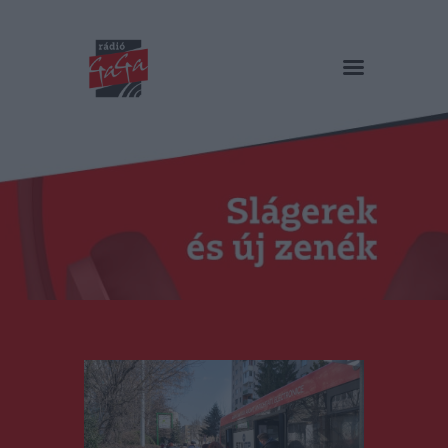
RÁDIÓ GAGA
Slágerek és új zenék
Főoldal
Műsorok
Hírlista
Duma Duba
Podcast és videók
Stáb
Galéria
Kapcsolat
RO