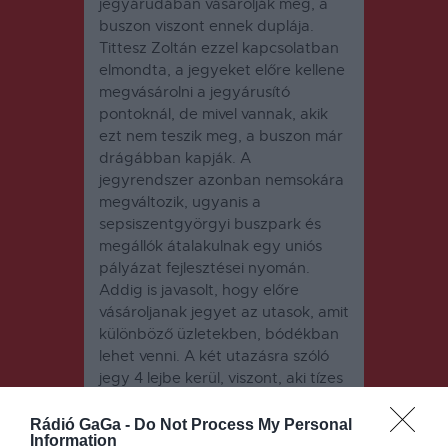
jegyárudában vásárolják meg, a
buszon viszont ennek duplája.
Tittesz Zoltán ezzel kapcsolatban
elmondta, a jegyeket előre kellene
megvásárolni a jegyárusító
pontoknál, de mivel vannak, akik
ezt nem teszik meg, a buszon már
drágábban kapják. A
jegyrendszer azonban nemsokára
megváltozik, ugyanis a
sepsiszentgyörgyi buszpark és
megállók átalakulnak egy uniós
pályázat fejlesztései nyomán.
Addig is javasolt, hogy előre
vásároljanak jegyet az utasok, amit
különböző üzletekben, bódékban
lehet venni. A két utazásra szóló
jegy 4 lejbe kerül, viszont, aki tízes
csomagot vásárol, 17 lejért kap tíz
utazásra szóló jegyet.
Rádió GaGa -
Do Not Process My Personal
Information