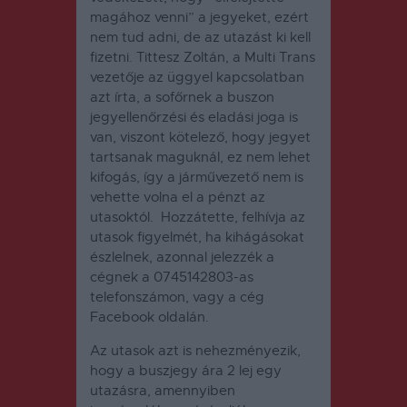
magához venni” a jegyeket, ezért
nem tud adni, de az utazást ki kell
fizetni. Tittesz Zoltán, a Multi Trans
vezetője az üggyel kapcsolatban
azt írta, a sofőrnek a buszon
jegyellenőrzési és eladási joga is
van, viszont kötelező, hogy jegyet
tartsanak maguknál, ez nem lehet
kifogás, így a járművezető nem is
vehette volna el a pénzt az
utasoktól. Hozzátette, felhívja az
utasok figyelmét, ha kihágásokat
észlelnek, azonnal jelezzék a
cégnek a 0745142803-as
telefonszámon, vagy a cég
Facebook oldalán.
Az utasok azt is nehezményezik,
hogy a buszjegy ára 2 lej egy
utazásra, amennyiben