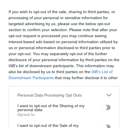
If you wish to opt-out of the sale, sharing to third parties, or
processing of your personal or sensitive information for
targeted advertising by us, please use the below opt-out
section to confirm your selection. Please note that after your
opt-out request is processed you may continue seeing
Bejegyzés
ELŐZŐ
KÖVETKEZŐ
interest-based ads based on personal information utilized by
BEJEGYZÉS
BEJEGYZÉS
us or personal information disclosed to third parties prior to
navigáció
your opt-out. You may separately opt-out of the further
Júniusban
Tánczos
Székely
Barna a
disclosure of your personal information by third parties on the
Vágta
medvepopul
IAB’s list of downstream participants. This information may
áció
also be disclosed by us to third parties on the
IAB’s List of
mihamarabb
Downstream Participants
that may further disclose it to other
i felmérését
third parties.
sürgeti
Personal Data Processing Opt Outs
I want to opt-out of the Sharing of my
Ez is érdekelheti
personal data.
Opted In
HÍRLISTA
I want to opt-out of the Sale of my