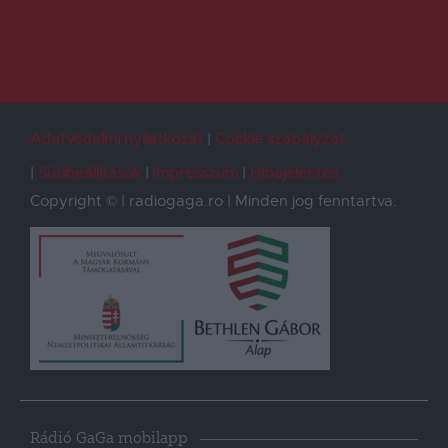
Adatvédelmi nyilatkozat
Cookie szabályzat
Sütibeállítások
Impresszum
Hibajelentés
Copyright © | radiogaga.ro | Minden jog fenntartva.
Rádió GaGa mobilapp