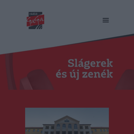
RÁDIÓ GAGA
Slágerek és új zenék
Főoldal
Műsorok
Hírlista
Duma Duba
Podcast és videók
Stáb
Galéria
Kapcsolat
RO