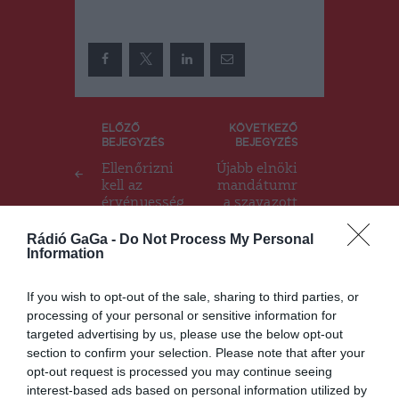
Bejegyzés
ELŐZŐ
KÖVETKEZŐ
BEJEGYZÉS
BEJEGYZÉS
navigáció
Ellenőrizni
Újabb elnöki
kell az
mandátumr
érvényesség
a szavazott
et
bizalmat
Tőkés
Rádió GaGa -
Do Not Process My Personal
Information
Lászlónak az
Erdélyi
Magyar
If you wish to opt-out of the sale, sharing to third parties, or
Nemzeti
processing of your personal or sensitive information for
targeted advertising by us, please use the below opt-out
section to confirm your selection. Please note that after your
opt-out request is processed you may continue seeing
Ez is érdekelheti
interest-based ads based on personal information utilized by