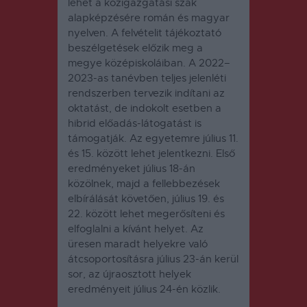
lehet a közigazgatási szak
alapképzésére román és magyar
nyelven. A felvételit tájékoztató
beszélgetések előzik meg a
megye középiskoláiban. A 2022–
2023-as tanévben teljes jelenléti
rendszerben tervezik indítani az
oktatást, de indokolt esetben a
hibrid előadás-látogatást is
támogatják. Az egyetemre július 11.
és 15. között lehet jelentkezni. Első
eredményeket július 18-án
közölnek, majd a fellebbezések
elbírálását követően, július 19. és
22. között lehet megerősíteni és
elfoglalni a kívánt helyet. Az
üresen maradt helyekre való
átcsoportosításra július 23-án kerül
sor, az újraosztott helyek
eredményeit július 24-én közlik.