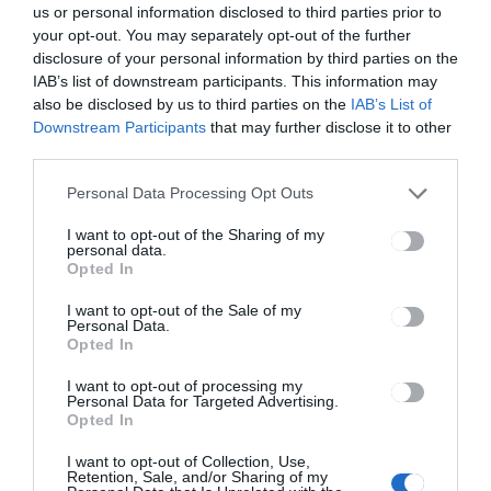
us or personal information disclosed to third parties prior to
your opt-out. You may separately opt-out of the further
disclosure of your personal information by third parties on the
IAB’s list of downstream participants. This information may
HÍRLISTA
also be disclosed by us to third parties on the
IAB’s List of
Módosul a tanév szerkezete,
Downstream Participants
that may further disclose it to other
többször lesz vakáció
third parties.
Personal Data Processing Opt Outs
I want to opt-out of the Sharing of my
personal data.
Opted In
I want to opt-out of the Sale of my
Personal Data.
Opted In
HÍRLISTA
Hétvégén újra vásár!
I want to opt-out of processing my
Personal Data for Targeted Advertising.
Opted In
I want to opt-out of Collection, Use,
Retention, Sale, and/or Sharing of my