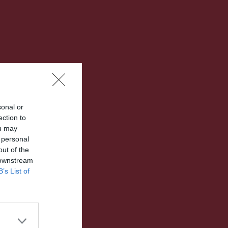
sonal or
ection to
ou may
 personal
out of the
 downstream
B’s List of