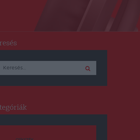
resés
Keresés:
tegóriák
CSÍKSZÉK