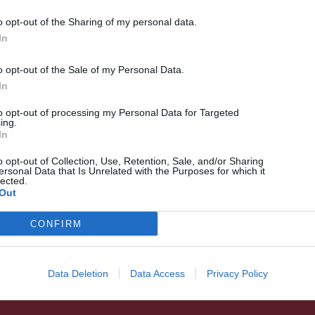
o opt-out of the Sharing of my personal data.
In
o opt-out of the Sale of my Personal Data.
In
to opt-out of processing my Personal Data for Targeted
ing.
In
HÍRLISTA
o opt-out of Collection, Use, Retention, Sale, and/or Sharing
Szalmonellával fertőzött
ersonal Data that Is Unrelated with the Purposes for which it
lected.
Kinder-termékek kerültek
Out
forgalomba
CONFIRM
Data Deletion
Data Access
Privacy Policy