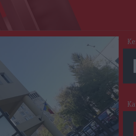
RO
Ke
Ka