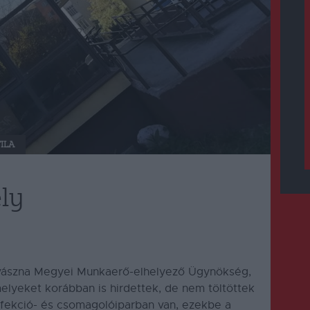
ILA
ly
Kovászna Megyei Munkaerő-elhelyező Ügynökség,
lyeket korábban is hirdettek, de nem töltöttek
nfekció- és csomagolóiparban van, ezekbe a