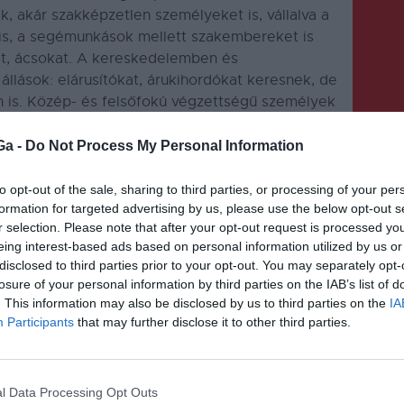
, akár szakképzetlen személyeket is, vállalva a
n is, a segémunkások mellett szakembereket is
t, ácsokat. A kereskedelemben és
állások: elárusítókat, árukihordókat keresnek, de
 is. Közép- és felsőfokú végzettségű személyek
ket, titkárt, raktárost, recepcióst keresnek.
okról a munkaügynél lehet, illetve a 0267 312
Ga -
Do Not Process My Personal Information
to opt-out of the sale, sharing to third parties, or processing of your per
formation for targeted advertising by us, please use the below opt-out s
r selection. Please note that after your opt-out request is processed y
eing interest-based ads based on personal information utilized by us or
disclosed to third parties prior to your opt-out. You may separately opt-
losure of your personal information by third parties on the IAB’s list of
. This information may also be disclosed by us to third parties on the
IA
KÖVETKEZŐ BEJEGYZÉS
Participants
that may further disclose it to other third parties.
Sepsiszentgyörgyön két
szakra lehet felvételizni
l Data Processing Opt Outs