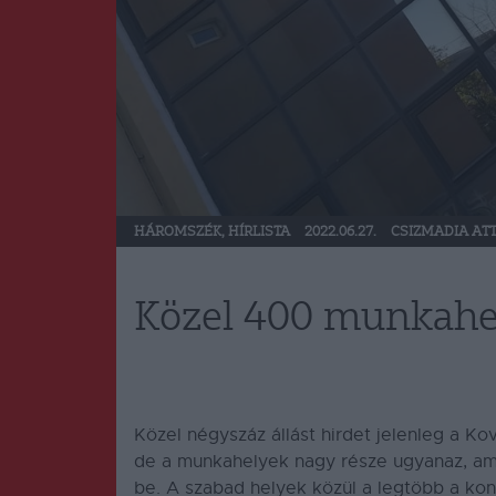
HÁROMSZÉK
,
HÍRLISTA
2022.06.27.
CSIZMADIA ATT
Közel 400 munkahe
Közel négyszáz állást hirdet jelenleg a 
de a munkahelyek nagy része ugyanaz, ame
be. A szabad helyek közül a legtöbb a ko