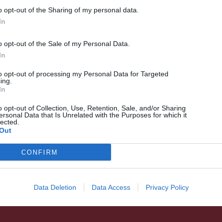
o opt-out of the Sharing of my personal data.
In
o opt-out of the Sale of my Personal Data.
In
to opt-out of processing my Personal Data for Targeted
ing.
In
HÍRLISTA
Több mint 5 ezer
o opt-out of Collection, Use, Retention, Sale, and/or Sharing
ersonal Data that Is Unrelated with the Purposes for which it
tandíjmentes helyet hirdet
lected.
Out
meg alapképzésen a BBTE
CONFIRM
Data Deletion
Data Access
Privacy Policy