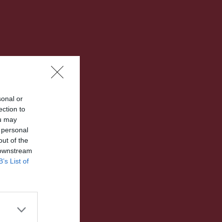
sonal or
ection to
ou may
 personal
out of the
 downstream
B’s List of