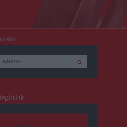
resés
Keresés:
tegóriák
CSÍKSZÉK