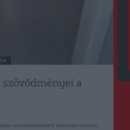
ILA
k szövődményei a
etleges szövődményeként felmerülő szívizom