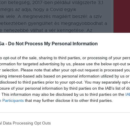
ori betegség, 2017-ben például világszerte 3,1
t mégis az adja, hogy a Covid egyik
k vele. A megnevezés magáért beszél: a szív
következtében gyengülhet és megnagyobbodhat a
e nehezebbé válhat a vér keringetése. Az
gyógyulás után teljes életet élhet, mégis fontos
Ga -
Do Not Process My Personal Information
ógyszerekkel és a felépülésig tartó kíméletes
az esetleges szövődmények.
to opt-out of the sale, sharing to third parties, or processing of your per
formation for targeted advertising by us, please use the below opt-out s
r selection. Please note that after your opt-out request is processed y
eing interest-based ads based on personal information utilized by us or
disclosed to third parties prior to your opt-out. You may separately opt-
losure of your personal information by third parties on the IAB’s list of
. This information may also be disclosed by us to third parties on the
IA
KÖVETKEZŐ BEJEGYZÉS
Participants
that may further disclose it to other third parties.
Új élmények otthona lett a
dohánygyár
l Data Processing Opt Outs