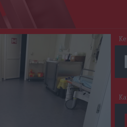
RO
Ke
Ka