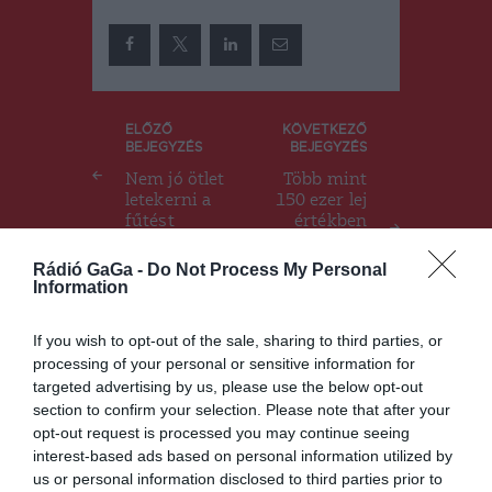
Bejegyzés
ELŐZŐ
KÖVETKEZŐ
BEJEGYZÉS
BEJEGYZÉS
navigáció
Nem jó ötlet
Több mint
letekerni a
150 ezer lej
fűtést
értékben
büntettek a
Hargita
Rádió GaGa -
Do Not Process My Personal
megyei
Information
munkafelüg
yelők
If you wish to opt-out of the sale, sharing to third parties, or
processing of your personal or sensitive information for
targeted advertising by us, please use the below opt-out
section to confirm your selection. Please note that after your
Ez is érdekelheti
opt-out request is processed you may continue seeing
interest-based ads based on personal information utilized by
us or personal information disclosed to third parties prior to