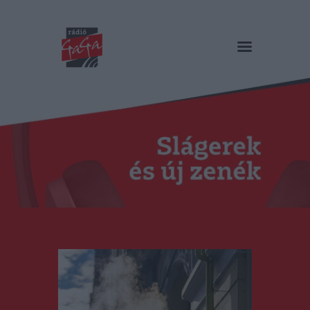
RÁDIÓ GAGA
Slágerek és új zenék
Főoldal
Műsorok
Hírlista
Duma Duba
Podcast és videók
Stáb
Galéria
Kapcsolat
RO