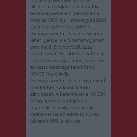
akiknek családjában az egy főre
eső havi jövedelem nem haladja
meg az 1386 lejt, illetve egyedülálló
személy esetében a 2053 lejt.
Gyergyószentmiklóson még nem
lehet igényelni a fűtéstámogatást,
erre majd jövő hétfőtől, azaz
szeptember 26-tól lesz lehetőség
– közölte György János, a Hő-, víz-
és csatornaszolgáltató közmű
(HVCSK) szóvivője.
Gyergyószentmiklóson egyébként
már kérhetik a lakók a fűtés
elindítását. A kérelmeket a HVCSK
Virág negyedi irodájában
fogadják. A szolgáltatást akkor
indítják el, ha az adott tömbház
lakóinak 60%-a kéri ezt.