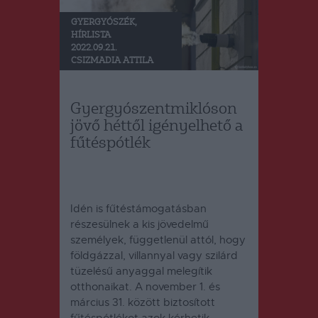
GYERGYÓSZÉK
,
HÍRLISTA
2022.09.21.
CSIZMADIA ATTILA
Gyergyószentmiklóson
jövő héttől igényelhető a
fűtéspótlék
Idén is fűtéstámogatásban
részesülnek a kis jövedelmű
személyek, függetlenül attól, hogy
földgázzal, villannyal vagy szilárd
tüzelésű anyaggal melegítik
otthonaikat. A november 1. és
március 31. között biztosított
fűtéspótlékot azok kérhetik,