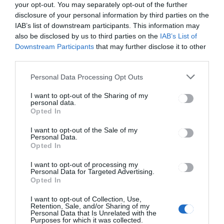
your opt-out. You may separately opt-out of the further
HÍRLISTA
disclosure of your personal information by third parties on the
IAB’s list of downstream participants. This information may
Valamennyi nagyobb
also be disclosed by us to third parties on the
IAB’s List of
benzinkútláncnál olcsóbb az
Downstream Participants
that may further disclose it to other
üzemanyag 50 banival
third parties.
Personal Data Processing Opt Outs
I want to opt-out of the Sharing of my
personal data.
Opted In
HÍRLISTA
UDVARHELYSZÉK
,
I want to opt-out of the Sale of my
Personal Data.
Legalább harminc ivókút
Opted In
ékesítette egykor
Székelyudvarhely utcáit
I want to opt-out of processing my
Personal Data for Targeted Advertising.
Opted In
I want to opt-out of Collection, Use,
Retention, Sale, and/or Sharing of my
Personal Data that Is Unrelated with the
Purposes for which it was collected.