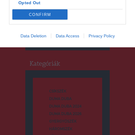
Opted Out
CONFIRM
Keresés
Keresés:
Data Deletion
Data Access
Privacy Policy
Kategóriák
CSÍKSZÉK
DUMA DUBA
DUMA DUBA 2024
DUMA DUBA 2026
GYERGYÓSZÉK
HÁROMSZÉK