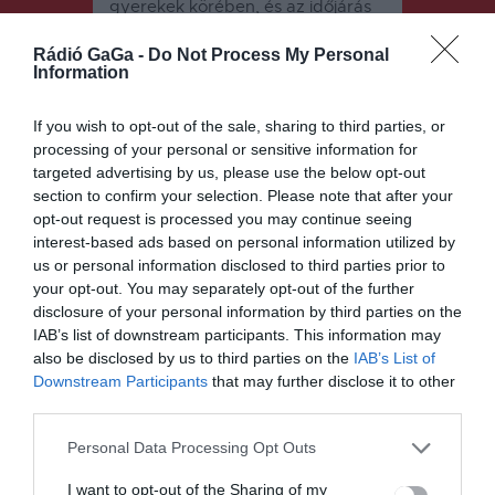
gyerekek körében, és az időjárás
is kedvez a virózisoknak, éppen
Rádió GaGa -
Do Not Process My Personal
ezért fontos, hogy, ha tüneteket
Information
észlelnek a szülők a gyerekeken,
akkor teszteljék őket koronavírusra
If you wish to opt-out of the sale, sharing to third parties, or
és különítsék el, ne engedjék
processing of your personal or sensitive information for
iskolába, közösségbe.
targeted advertising by us, please use the below opt-out
section to confirm your selection. Please note that after your
opt-out request is processed you may continue seeing
interest-based ads based on personal information utilized by
us or personal information disclosed to third parties prior to
your opt-out. You may separately opt-out of the further
disclosure of your personal information by third parties on the
IAB’s list of downstream participants. This information may
Bejegyzés
ELŐZŐ
KÖVETKEZŐ
also be disclosed by us to third parties on the
IAB’s List of
BEJEGYZÉS
BEJEGYZÉS
navigáció
Downstream Participants
that may further disclose it to other
TEDx
Nem
third parties.
Sepsiszentg
korlátozzák
yörgy – első
a földgáz és
Personal Data Processing Opt Outs
alkalommal
a villamos
Háromszéke
energia
I want to opt-out of the Sharing of my