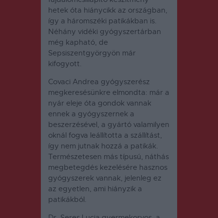
hetek óta hiánycikk az országban,
így a háromszéki patikákban is.
Néhány vidéki gyógyszertárban
még kapható, de
Sepsiszentgyörgyön már
kifogyott.
Covaci Andrea gyógyszerész
megkeresésünkre elmondta: már a
nyár eleje óta gondok vannak
ennek a gyógyszernek a
beszerzésével, a gyártó valamilyen
oknál fogva leállította a szállítást,
így nem jutnak hozzá a patikák.
Természetesen más típusú, náthás
megbetegdés kezelésére hasznos
gyógyszerek vannak, jelenleg ez
az egyetlen, ami hiányzik a
patikákból.
Dr. Seres Lucia gyermekorvos, a