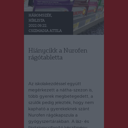
HÁROMSZÉK
,
HÍRLISTA
2022.09.22.
CSIZMADIA ATTILA
Hiánycikk a Nurofen
rágótabletta
Az iskolakezdéssel együtt
megérkezett a nátha-szezon is,
több gyerek megbetegedett, a
szülők pedig jelezték, hogy nem
kapható a gyerekeknek szánt
Nurofen rágókapszula a
gyógyszertárakban. A láz- és
fájdalomcsillapító készítmény