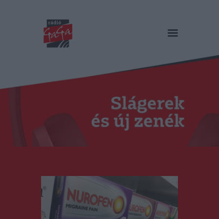
RÁDIÓ GAGA
Slágerek és új zenék
Főoldal
Műsorok
Hírlista
Duma Duba
Podcast és videók
Stáb
Galéria
Kapcsolat
RO