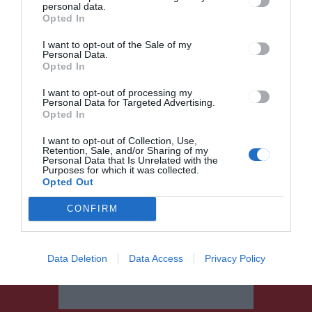
n is
használatát
personal data.
Opted In
I want to opt-out of the Sale of my
Personal Data.
Ez is érdekelheti
Opted In
HÍRLISTA
UDVARHELYSZÉK
,
I want to opt-out of processing my
Personal Data for Targeted Advertising.
Jelentős gondokat okoznak az
Opted In
esőzések a három éve
I want to opt-out of Collection, Use,
leaszfaltozott leányerdei úton
Retention, Sale, and/or Sharing of my
Personal Data that Is Unrelated with the
Purposes for which it was collected.
Opted Out
CONFIRM
HÍRLISTA
November a férfiak hónapja
Data Deletion
Data Access
Privacy Policy