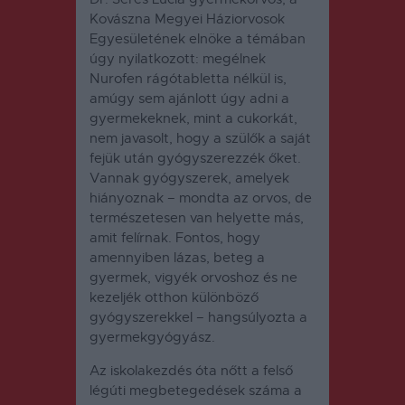
Kovászna Megyei Háziorvosok
Egyesületének elnöke a témában
úgy nyilatkozott: megélnek
Nurofen rágótabletta nélkül is,
amúgy sem ajánlott úgy adni a
gyermekeknek, mint a cukorkát,
nem javasolt, hogy a szülők a saját
fejük után gyógyszerezzék őket.
Vannak gyógyszerek, amelyek
hiányoznak – mondta az orvos, de
természetesen van helyette más,
amit felírnak. Fontos, hogy
amennyiben lázas, beteg a
gyermek, vigyék orvoshoz és ne
kezeljék otthon különböző
gyógyszerekkel – hangsúlyozta a
gyermekgyógyász.
Az iskolakezdés óta nőtt a felső
légúti megbetegedések száma a