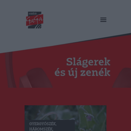
RÁDIÓ GAGA
Slágerek és új zenék
Főoldal
Műsorok
Hírlista
Duma Duba
Podcast és videók
Stáb
Galéria
Kapcsolat
RO
GYERGYÓSZÉK
,
HÁROMSZÉK
,