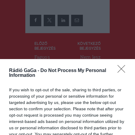
Bejegyzés
ELŐZŐ
KÖVETKEZŐ
BEJEGYZÉS
BEJEGYZÉS
navigáció
Fagyos
Nem lesz
időre
egyszerű a
figyelmeztet
betonkeresz
Rádió GaGa -
Do Not Process My Personal
nek a
tek
Information
szakembere
eltávolítása
k
If you wish to opt-out of the sale, sharing to third parties, or
processing of your personal or sensitive information for
targeted advertising by us, please use the below opt-out
section to confirm your selection. Please note that after your
Ez is érdekelheti
opt-out request is processed you may continue seeing
interest-based ads based on personal information utilized by
us or personal information disclosed to third parties prior to
your opt-out. You may separately opt-out of the further