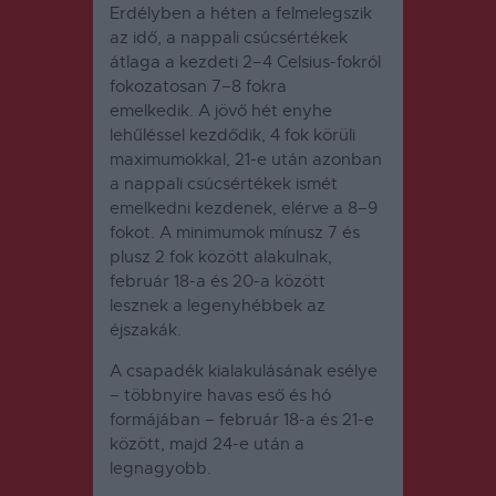
Erdélyben a héten a felmelegszik
az idő, a nappali csúcsértékek
átlaga a kezdeti 2–4 Celsius-fokról
fokozatosan 7–8 fokra
emelkedik.
A jövő hét enyhe
lehűléssel kezdődik, 4 fok körüli
maximumokkal, 21-e után azonban
a nappali csúcsértékek ismét
emelkedni kezdenek, elérve a 8–9
fokot.
A minimumok mínusz 7 és
plusz 2 fok között alakulnak,
február 18-a és 20-a között
lesznek a legenyhébbek az
éjszakák.
A csapadék kialakulásának esélye
– többnyire havas eső és hó
formájában – február 18-a és 21-e
között, majd 24-e után a
legnagyobb.