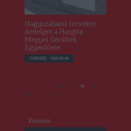
Nagyszabású terveket
dédelget a Hargita
Megyei Sérültek
Egyesülete
CSÍKSZÉK
2023.06.06.
Bejegyzések
PAGE
1
…
PAGE
50
PAGE
51
PAGE
52
<
PAGE
53
lapozása
PAGE
54
…
PAGE
61
>
Keresés