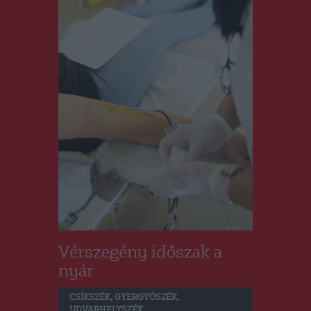
Vérszegény időszak a
nyár
CSÍKSZÉK
,
GYERGYÓSZÉK
,
UDVARHELYSZÉK