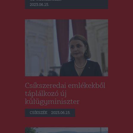
2023.06.15.
Csíkszeredai emlékekből
táplálkozó új
külügyminiszter
CSÍKSZÉK
2023.06.15.