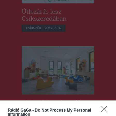
Útlezárás lesz
Csíkszeredában
CSÍKSZÉK
2023.06.14.
Június közepén zajlik a
beiratkozás a
Rádió GaGa -
Do Not Process My Personal
Information