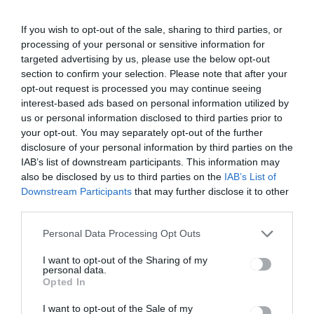
csíkszeredai bölcsődébe
If you wish to opt-out of the sale, sharing to third parties, or
CSÍKSZÉK
2023.06.09.
processing of your personal or sensitive information for
targeted advertising by us, please use the below opt-out
section to confirm your selection. Please note that after your
opt-out request is processed you may continue seeing
interest-based ads based on personal information utilized by
us or personal information disclosed to third parties prior to
your opt-out. You may separately opt-out of the further
disclosure of your personal information by third parties on the
IAB’s list of downstream participants. This information may
also be disclosed by us to third parties on the
IAB’s List of
Downstream Participants
that may further disclose it to other
third parties.
Útlezárás lesz a
Hargitafürdőre vezető
Personal Data Processing Opt Outs
úton
I want to opt-out of the Sharing of my
personal data.
Opted In
CSÍKSZÉK
2023.06.09.
I want to opt-out of the Sale of my