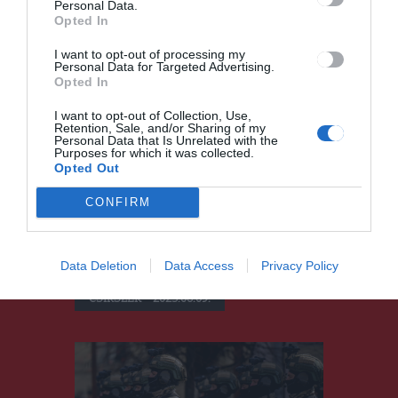
Personal Data.
Opted In
I want to opt-out of processing my
Personal Data for Targeted Advertising.
Opted In
I want to opt-out of Collection, Use,
Retention, Sale, and/or Sharing of my
Personal Data that Is Unrelated with the
Purposes for which it was collected.
Opted Out
Felújítanák a
CONFIRM
hargitafürdői mofetta
szomszédságában levő
házikókat
Data Deletion
Data Access
Privacy Policy
CSÍKSZÉK
2023.06.09.