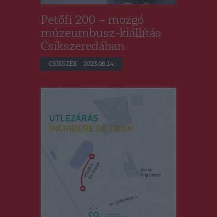
Petőfi 200 – mozgó
múzeumbusz-kiállítás
Csíkszeredában
CSÍKSZÉK
2023.06.14.