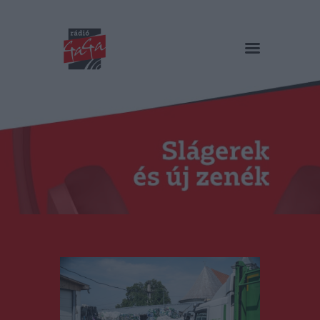
RÁDIÓ GAGA
Slágerek és új zenék
Főoldal
Műsorok
Hírlista
Duma Duba
Podcast és videók
Stáb
Galéria
Kapcsolat
RO