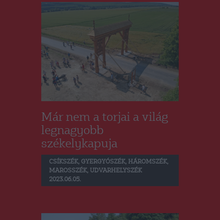
Már nem a torjai a világ
legnagyobb
székelykapuja
CSÍKSZÉK
,
GYERGYÓSZÉK
,
HÁROMSZÉK
,
MAROSSZÉK
,
UDVARHELYSZÉK
2023.06.05.