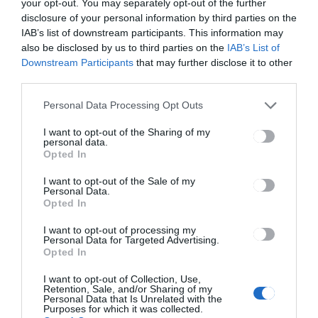
your opt-out. You may separately opt-out of the further
disclosure of your personal information by third parties on the
IAB’s list of downstream participants. This information may
also be disclosed by us to third parties on the
IAB’s List of
Downstream Participants
that may further disclose it to other
third parties.
Továbbra is bizonytalan
Personal Data Processing Opt Outs
a csíkszeredai ügyeleti
központ működése
I want to opt-out of the Sharing of my
personal data.
Opted In
CSÍKSZÉK
2023.06.05.
I want to opt-out of the Sale of my
Personal Data.
Opted In
I want to opt-out of processing my
Personal Data for Targeted Advertising.
Opted In
I want to opt-out of Collection, Use,
Retention, Sale, and/or Sharing of my
Personal Data that Is Unrelated with the
Purposes for which it was collected.