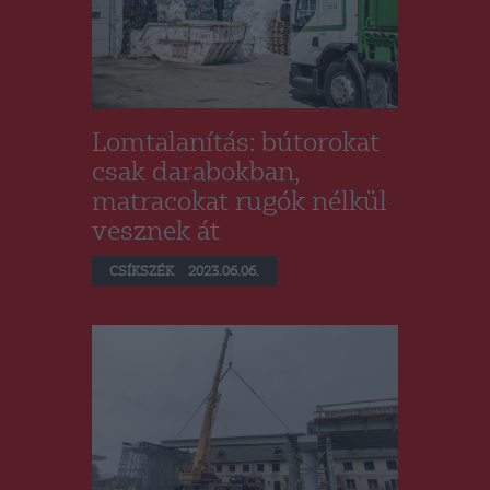
Lomtalanítás: bútorokat
csak darabokban,
matracokat rugók nélkül
vesznek át
CSÍKSZÉK
2023.06.06.