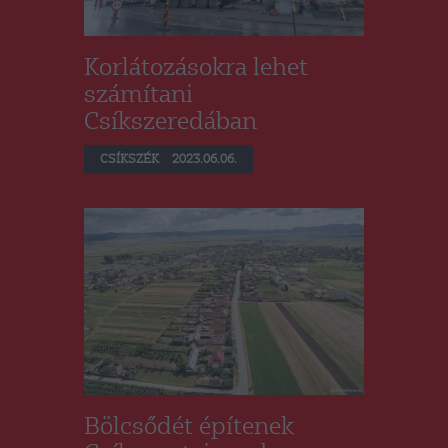
Korlátozásokra lehet
számítani
Csíkszeredában
CSÍKSZÉK
2023.06.06.
Bölcsődét építenek