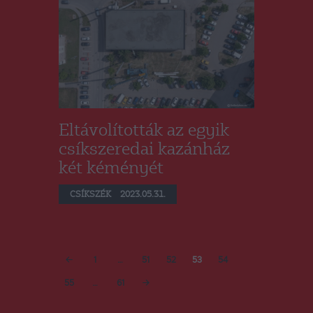
Eltávolították az egyik
csíkszeredai kazánház
két kéményét
CSÍKSZÉK
2023.05.31.
Bejegyzések
PAGE
1
…
PAGE
51
PAGE
52
PAGE
53
<
PAGE
54
lapozása
PAGE
55
…
PAGE
61
>