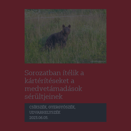
Sorozatban ítélik a
kártérítéseket a
medvetámadások
sérültjeinek
CSÍKSZÉK
,
GYERGYÓSZÉK
,
UDVARHELYSZÉK
2023.06.05.