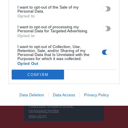
CSÍKSZÉK
,
GYERGYÓSZÉK
,
I want to opt-out of the Sale of my
UDVARHELYSZÉK
Personal Data.
2024.02.09.
Opted In
I want to opt-out of processing my
Personal Data for Targeted Advertising.
Opted In
I want to opt-out of Collection, Use,
Retention, Sale, and/or Sharing of my
Personal Data that Is Unrelated with the
Purposes for which it was collected.
Opted Out
CONFIRM
Támogatást kapnak az
Data Deletion
Data Access
Privacy Policy
őszigabona-termesztők
CSÍKSZÉK
,
GYERGYÓSZÉK
,
UDVARHELYSZÉK
2024.02.07.