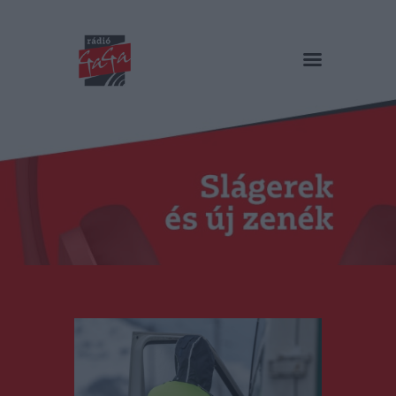
RÁDIÓ GAGA
Slágerek és új zenék
Főoldal
Műsorok
Hírlista
Duma Duba
Podcast és videók
Stáb
Galéria
Kapcsolat
RO