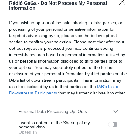
Rádió GaGa -
Do Not Process My Personal
kapcsolatban a pénzügy
Information
CSÍKSZÉK
,
GYERGYÓSZÉK
,
If you wish to opt-out of the sale, sharing to third parties, or
UDVARHELYSZÉK
processing of your personal or sensitive information for
2024.02.09.
targeted advertising by us, please use the below opt-out
section to confirm your selection. Please note that after your
opt-out request is processed you may continue seeing
interest-based ads based on personal information utilized by
us or personal information disclosed to third parties prior to
your opt-out. You may separately opt-out of the further
disclosure of your personal information by third parties on the
IAB’s list of downstream participants. This information may
also be disclosed by us to third parties on the
IAB’s List of
Downstream Participants
that may further disclose it to other
third parties.
Egyre többen kérik a
Personal Data Processing Opt Outs
nyugdíjt a külföldi
I want to opt-out of the Sharing of my
munkaévekre is
personal data.
Opted In