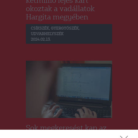
kétmillió lejes kárt
okoztak a vadállatok
Hargita megyében
CSÍKSZÉK
,
GYERGYÓSZÉK
,
UDVARHELYSZÉK
2024.02.13.
Sok megkeresést kap az
e-számlázási rendszerrel