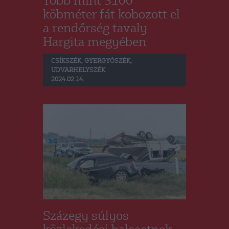
Több mint 3100
köbméter fát kobozott el
a rendőrség tavaly
Hargita megyében
CSÍKSZÉK
,
GYERGYÓSZÉK
,
UDVARHELYSZÉK
2024.02.14.
Százegy súlyos