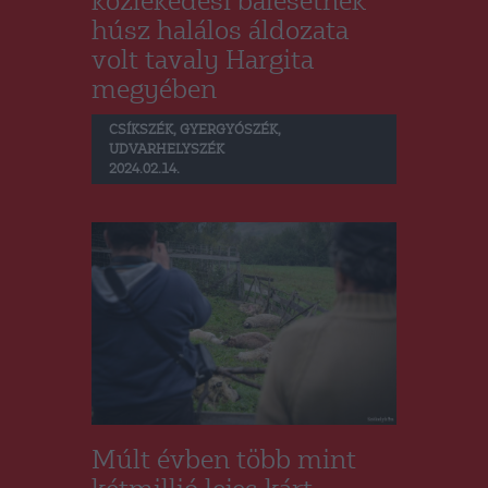
közlekedési balesetnek
húsz halálos áldozata
volt tavaly Hargita
megyében
CSÍKSZÉK
,
GYERGYÓSZÉK
,
UDVARHELYSZÉK
2024.02.14.
Múlt évben több mint