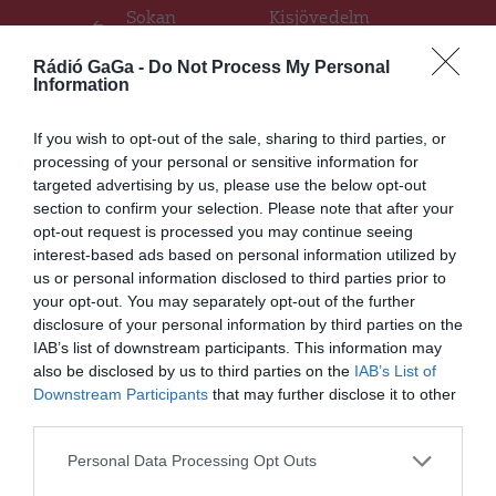
navigáció
Sokan
Kisjövedelm
terveznek
ű
nyaralást
családoknak
Rádió GaGa -
Do Not Process My Personal
idén
nyújtanak
Information
támogatást
If you wish to opt-out of the sale, sharing to third parties, or
processing of your personal or sensitive information for
targeted advertising by us, please use the below opt-out
Ez is érdekelheti
section to confirm your selection. Please note that after your
opt-out request is processed you may continue seeing
HÍRLISTA
interest-based ads based on personal information utilized by
Nagyszabasú tüntetést
us or personal information disclosed to third parties prior to
szervez az Illyefalvi
your opt-out. You may separately opt-out of the further
Szarvasmarhatartók
disclosure of your personal information by third parties on the
Egyesületének és a Vámoshidi
IAB’s list of downstream participants. This information may
Állattartók Egyesülete
also be disclosed by us to third parties on the
IAB’s List of
szombaton
Downstream Participants
that may further disclose it to other
third parties.
HÍRLISTA
UDVARHELYSZÉK
,
Personal Data Processing Opt Outs
Taxisokat ellenőriznek a helyi