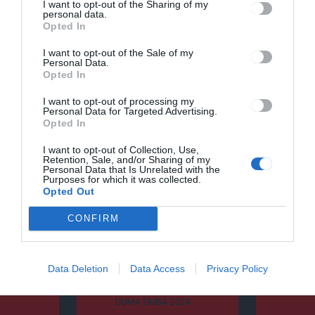
rendőrség munkatársai
I want to opt-out of the Sharing of my
personal data.
Opted In
I want to opt-out of the Sale of my
Personal Data.
Opted In
Keresés
I want to opt-out of processing my
Personal Data for Targeted Advertising.
Opted In
Keresés:
I want to opt-out of Collection, Use,
Retention, Sale, and/or Sharing of my
Personal Data that Is Unrelated with the
Purposes for which it was collected.
Opted Out
Kategóriák
CONFIRM
CSÍKSZÉK
Data Deletion
Data Access
Privacy Policy
DUMA DUBA
DUMA DUBA 2024