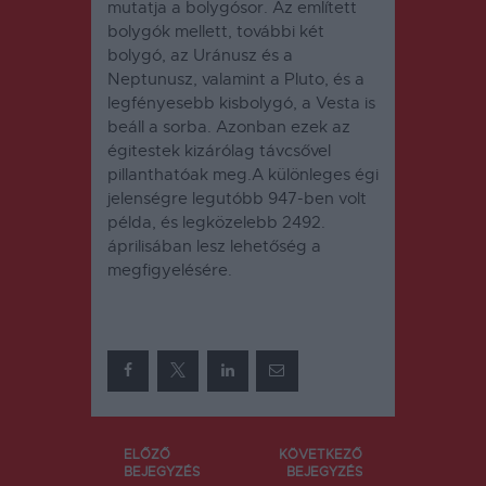
mutatja a bolygósor. Az említett
bolygók mellett, további két
bolygó, az Uránusz és a
Neptunusz, valamint a Pluto, és a
legfényesebb kisbolygó, a Vesta is
beáll a sorba. Azonban ezek az
égitestek kizárólag távcsővel
pillanthatóak meg.A különleges égi
jelenségre legutóbb 947-ben volt
példa, és legközelebb 2492.
áprilisában lesz lehetőség a
megfigyelésére.
Bejegyzés
ELŐZŐ
KÖVETKEZŐ
BEJEGYZÉS
BEJEGYZÉS