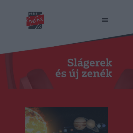
RÁDIÓ GAGA
Slágerek és új zenék
Főoldal
Műsorok
Hírlista
Duma Duba
Podcast és videók
Stáb
Galéria
Kapcsolat
RO