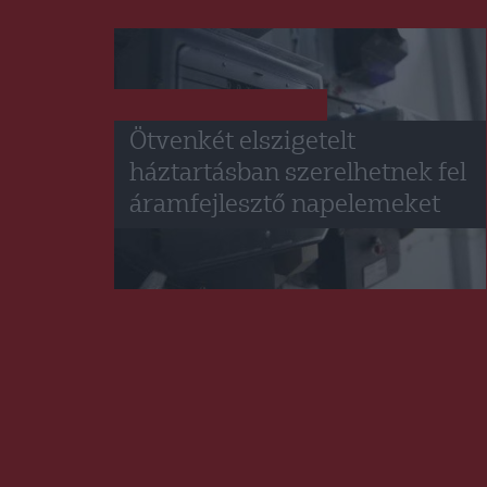
HÍRLISTA
UDVARHELYSZÉK
,
Ötvenkét elszigetelt
háztartásban szerelhetnek fel
áramfejlesztő napelemeket