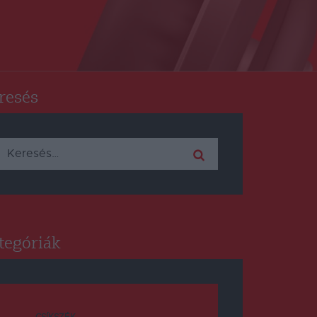
resés
Keresés:
tegóriák
CSÍKSZÉK