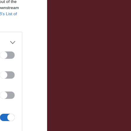
out of the
 downstream
B’s List of