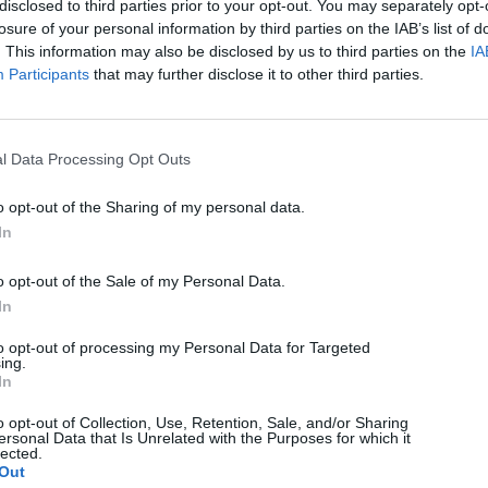
disclosed to third parties prior to your opt-out. You may separately opt-
losure of your personal information by third parties on the IAB’s list of
. This information may also be disclosed by us to third parties on the
IA
Participants
that may further disclose it to other third parties.
RENCZ SAROLTA
zgássérülteknek
l Data Processing Opt Outs
t festettek fel a
o opt-out of the Sharing of my personal data.
In
o opt-out of the Sale of my Personal Data.
In
to opt-out of processing my Personal Data for Targeted
 többek között a mozgássérülteknek kijelölt
ing.
In
m az eddig megszokott helyen lettek felfestve,
a
a
gépjárművezetők figyelmét,
hogy
azok, akik nem
o opt-out of Collection, Use, Retention, Sale, and/or Sharing
ersonal Data that Is Unrelated with the Purposes for which it
teletben a mozgássérültek jogait, illetve a
lected.
ekre. A
hatályos
törvény értelmében, amely két éve
Out