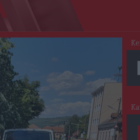
RO
Ke
Ka