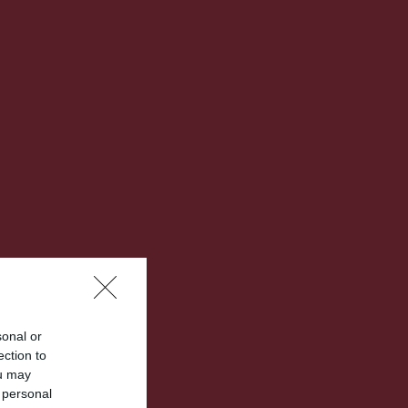
sonal or
ection to
ou may
 personal