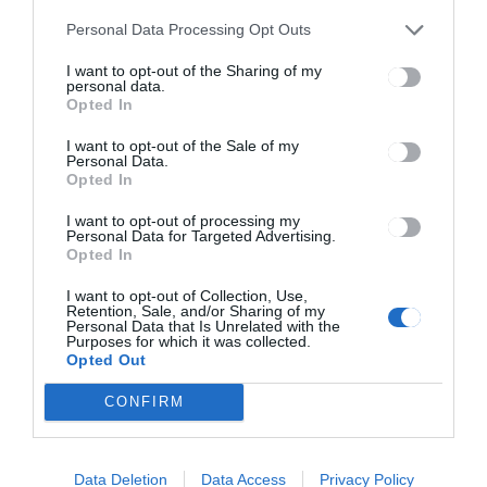
eredményei, mint
Personal Data Processing Opt Outs
korábban
I want to opt-out of the Sharing of my
HÍRLISTA
2021.04.20.
personal data.
Opted In
I want to opt-out of the Sale of my
Personal Data.
Opted In
I want to opt-out of processing my
Personal Data for Targeted Advertising.
Opted In
I want to opt-out of Collection, Use,
Retention, Sale, and/or Sharing of my
Personal Data that Is Unrelated with the
Purposes for which it was collected.
Opted Out
Alternatív megoldásokat
CONFIRM
keresnek a kisboltok
HÍRLISTA
2021.04.20.
Data Deletion
Data Access
Privacy Policy