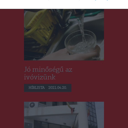
Jó minőségű az
ivóvizünk
HÍRLISTA
2021.04.20.