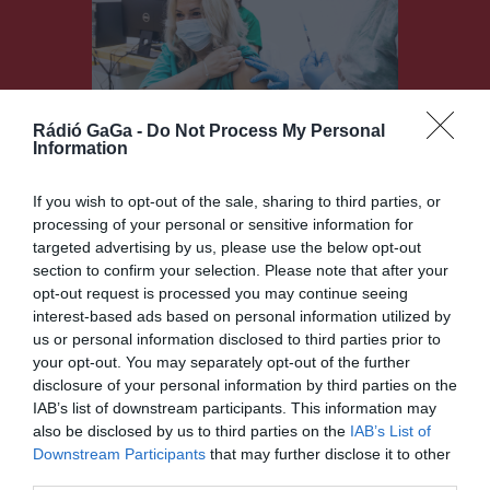
Rádió GaGa -
Do Not Process My Personal
Information
Várják az oltásra
jelentkezőket
If you wish to opt-out of the sale, sharing to third parties, or
processing of your personal or sensitive information for
HÍRLISTA
2021.04.20.
targeted advertising by us, please use the below opt-out
section to confirm your selection. Please note that after your
opt-out request is processed you may continue seeing
interest-based ads based on personal information utilized by
us or personal information disclosed to third parties prior to
your opt-out. You may separately opt-out of the further
disclosure of your personal information by third parties on the
IAB’s list of downstream participants. This information may
also be disclosed by us to third parties on the
IAB’s List of
Downstream Participants
that may further disclose it to other
Jobbak a próbavizsga
third parties.