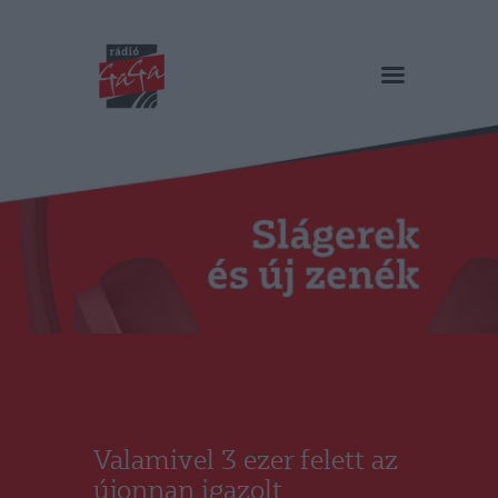
RÁDIÓ GAGA
Slágerek és új zenék
Főoldal
Műsorok
Hírlista
Duma Duba
Podcast és videók
Stáb
Galéria
Kapcsolat
RO
Valamivel 3 ezer felett az
újonnan igazolt