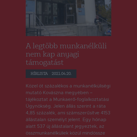
A legtöbb munkanélküli
nem kap anyagi
támogatást
HÍRLISTA
2021.04.20.
Közel öt százalékos a munkanélküliségi
mutató Kovászna megyében –
tájékoztat a Munkaerő-foglalkoztatási
Ügynökség. Jelen állás szerint a ráta
4,85 százalék, ami számszerűsítve 4153
állástalan személyt jelent. Egy hónap
alatt 537 új állástalant jegyeztek, az
összmunkanélküliek közül mindössze