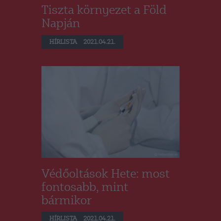
Tiszta környezet a Föld
Napján
HÍRLISTA
2021.04.21.
Védőoltások Hete: most
fontosabb, mint
bármikor
HÍRLISTA
2021.04.21.