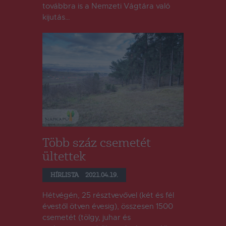
továbbra is a Nemzeti Vágtára való
kijutás…
Több száz csemetét
ültettek
HÍRLISTA
2021.04.19.
Hétvégén, 25 résztvevővel (két és fél
évestől ötven évesig), összesen 1500
csemetét (tölgy, juhar és