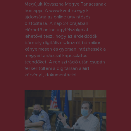
Megújult Kovászna Megye Tanácsának
honlapja. A www.kvmt.ro egyik
újdonsága az online ügyintézés
biztosítása. A nap 24 órájában
elérhető online ügyfélszolgálat
lehetővé teszi, hogy az érdeklődők
bármely digitális eszközről, bármikor
kényelmesen és gyorsan intézhessék a
megyei tanáccsal kapcsolatos
teendőket. A regisztráció után csupán
fel kell tölteni a digitálisan aláírt
kérvényt, dokumentációt.