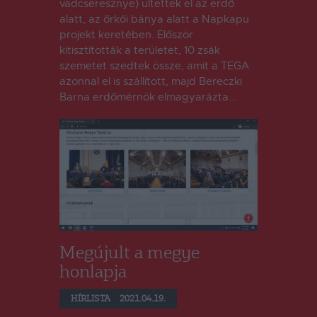
vadcseresznye) ültettek el az erdő
alatt, az őrkői bánya alatt a Napkapu
projekt keretében. Először
kitisztították a területet, 10 zsák
szemetet szedtek össze, amit a TEGA
azonnal el is szállított, majd Bereczki
Barna erdőmérnök elmagyarázta…
Megújult a megye
honlapja
HÍRLISTA
2021.04.19.