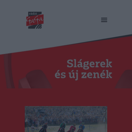
RÁDIÓ GAGA
Slágerek és új zenék
Főoldal
Műsorok
Hírlista
Duma Duba
Podcast és videók
Stáb
Galéria
Kapcsolat
RO