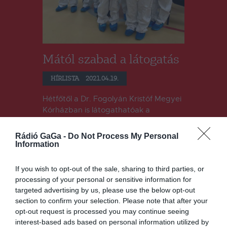
Mától szabad a látogatás
HÍRLISTA
2021.04.19.
Hétfőtől a Dr. Fogolyán Kristóf Megyei
Kórházban is látogathatóak a
koronavírusos páciensek, de csak
bizonyos esetekben és nagyon szigorú
Rádió GaGa -
Do Not Process My Personal
intézkedések betartásával. Mint
Information
ismeretes, megváltozott a szabályzat a
covidos betegek látogathatóságát
If you wish to opt-out of the sale, sharing to third parties, or
illetően. A koronavírussal fertőzött
processing of your personal or sensitive information for
súlyos betegeket ezentúl
targeted advertising by us, please use the below opt-out
meglátogathatják a kórházban a
section to confirm your selection. Please note that after your
hozzátartozóik. A több mint egy éve
opt-out request is processed you may continue seeing
tartó járvány kezdetétől…
interest-based ads based on personal information utilized by