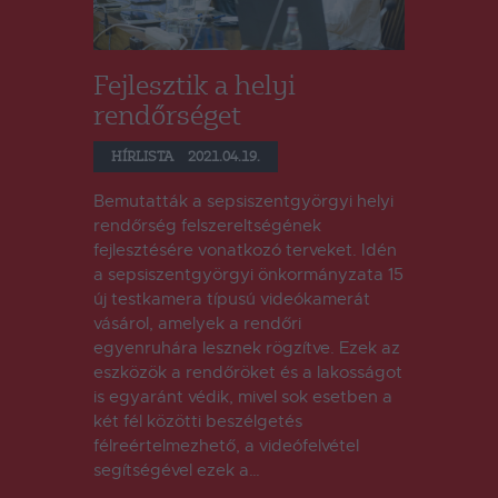
Fejlesztik a helyi
rendőrséget
HÍRLISTA
2021.04.19.
Bemutatták a sepsiszentgyörgyi helyi
rendőrség felszereltségének
fejlesztésére vonatkozó terveket. Idén
a sepsiszentgyörgyi önkormányzata 15
új testkamera típusú videókamerát
vásárol, amelyek a rendőri
egyenruhára lesznek rögzítve. Ezek az
eszközök a rendőröket és a lakosságot
is egyaránt védik, mivel sok esetben a
két fél közötti beszélgetés
félreértelmezhető, a videófelvétel
segítségével ezek a…