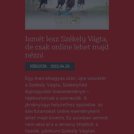
Ismét lesz Székely Vágta,
de csak online lehet majd
nézni
HÍRLISTA
2021.04.19.
Egy éves kihagyás után, újra visszatér
a Székely Vágta, Székelyföld
legnagyobb lovaseseménye –
tájékoztatnak a szervezők. A
járványügyi helyzethez igazodva az
idei futamokat online eseményként
lehet majd követni. Ez azonban semmit
nem vesz el a a verseny tétjéből: a
tizedik, jubileumi Székely Vágtán