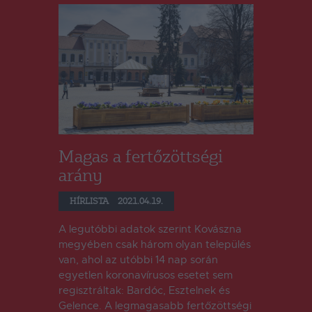
Magas a fertőzöttségi
arány
HÍRLISTA
2021.04.19.
A legutóbbi adatok szerint Kovászna
megyében csak három olyan település
van, ahol az utóbbi 14 nap során
egyetlen koronavírusos esetet sem
regisztráltak: Bardóc, Esztelnek és
Gelence. A legmagasabb fertőzöttségi