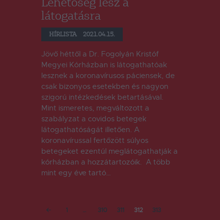
Lehetőség lesz a
látogatásra
HÍRLISTA
2021.04.15.
Jövő héttől a Dr. Fogolyán Kristóf
Megyei Kórházban is látogathatóak
lesznek a koronavírusos páciensek, de
csak bizonyos esetekben és nagyon
szigorú intézkedések betartásával.
Mint ismeretes, megváltozott a
szabályzat a covidos betegek
látogathatóságát illetően. A
koronavírussal fertőzött súlyos
betegeket ezentúl meglátogathatják a
kórházban a hozzátartozóik. A több
mint egy éve tartó…
Bejegyzések
PAGE
1
…
PAGE
310
PAGE
311
PAGE
312
<
PAGE
313