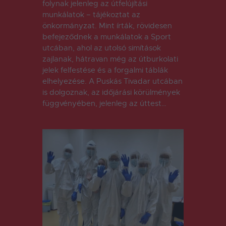
folynak jelenleg az útfelújítási
munkálatok – tájékoztat az
önkormányzat. Mint írták, rövidesen
befejeződnek a munkálatok a Sport
utcában, ahol az utolsó simítások
zajlanak, hátravan még az útburkolati
jelek felfestése és a forgalmi táblák
elhelyezése. A Puskás Tivadar utcában
is dolgoznak, az időjárási körülmények
függvényében, jelenleg az úttest…