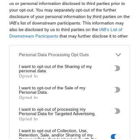
us or personal information disclosed to third parties prior to
your opt-out. You may separately opt-out of the further
disclosure of your personal information by third parties on the
IAB’s list of downstream participants. This information may
also be disclosed by us to third parties on the
IAB’s List of
Downstream Participants
that may further disclose it to other
third parties.
Personal Data Processing Opt Outs
I want to opt-out of the Sharing of my
personal data.
Opted In
I want to opt-out of the Sale of my
Personal Data.
Opted In
Lezárult a konzultáció
I want to opt-out of processing my
Personal Data for Targeted Advertising.
HÍRLISTA
2021.04.16.
Opted In
Lezárult a Startup Covasna által
I want to opt-out of Collection, Use,
kezdeményezett konzultáció a vissza
Retention, Sale, and/or Sharing of my